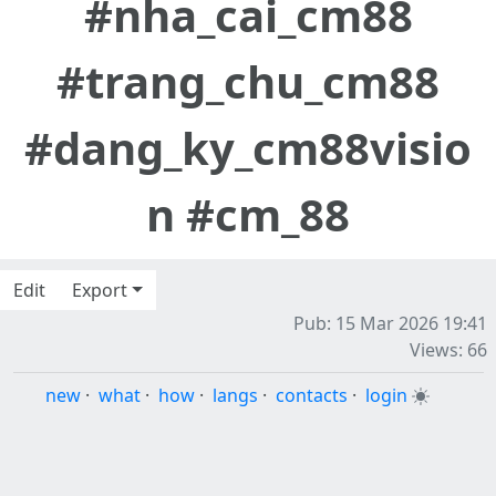
#nha_cai_cm88
#trang_chu_cm88
#dang_ky_cm88visio
n #cm_88
Edit
Export
Pub: 15 Mar 2026 19:41
Views: 66
new
·
what
·
how
·
langs
·
contacts
·
login