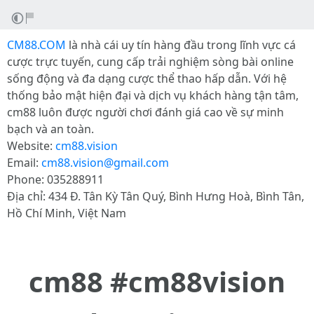
CM88.COM
là nhà cái uy tín hàng đầu trong lĩnh vực cá
cược trực tuyến, cung cấp trải nghiệm sòng bài online
sống động và đa dạng cược thể thao hấp dẫn. Với hệ
thống bảo mật hiện đại và dịch vụ khách hàng tận tâm,
cm88 luôn được người chơi đánh giá cao về sự minh
bạch và an toàn.
Website:
cm88.vision
Email:
cm88.vision@gmail.com
Phone: 035288911
Địa chỉ: 434 Đ. Tân Kỳ Tân Quý, Bình Hưng Hoà, Bình Tân,
Hồ Chí Minh, Việt Nam
cm88 #cm88vision