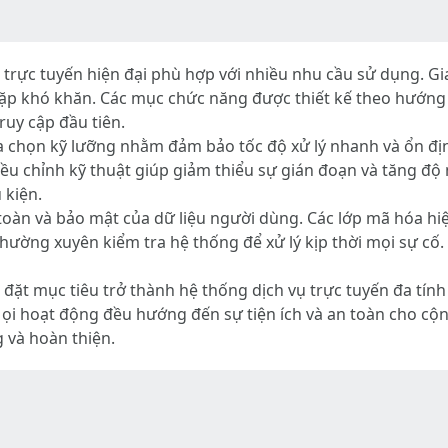
rực tuyến hiện đại phù hợp với nhiều nhu cầu sử dụng. Gi
p khó khăn. Các mục chức năng được thiết kế theo hướng r
ruy cập đầu tiên.
 chọn kỹ lưỡng nhằm đảm bảo tốc độ xử lý nhanh và ổn địn
u chỉnh kỹ thuật giúp giảm thiểu sự gián đoạn và tăng độ
 kiện.
 toàn và bảo mật của dữ liệu người dùng. Các lớp mã hóa h
 thường xuyên kiểm tra hệ thống để xử lý kịp thời mọi sự cố
b đặt mục tiêu trở thành hệ thống dịch vụ trực tuyến đa tín
ọi hoạt động đều hướng đến sự tiện ích và an toàn cho cộ
 và hoàn thiện.