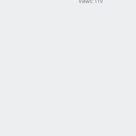
Views: 119