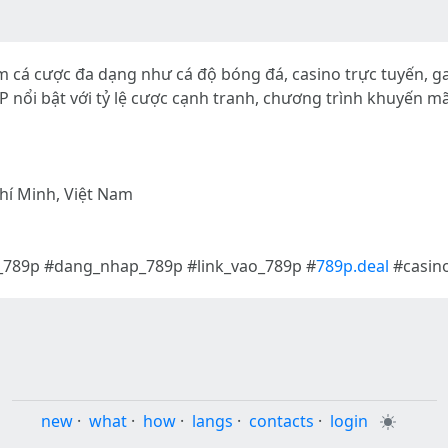
ẩm cá cược đa dạng như cá độ bóng đá, casino trực tuyến, g
9P nổi bật với tỷ lệ cược cạnh tranh, chương trình khuyến m
Chí Minh, Việt Nam
_789p #dang_nhap_789p #link_vao_789p #
789p.deal
#casin
new
·
what
·
how
·
langs
·
contacts
·
login