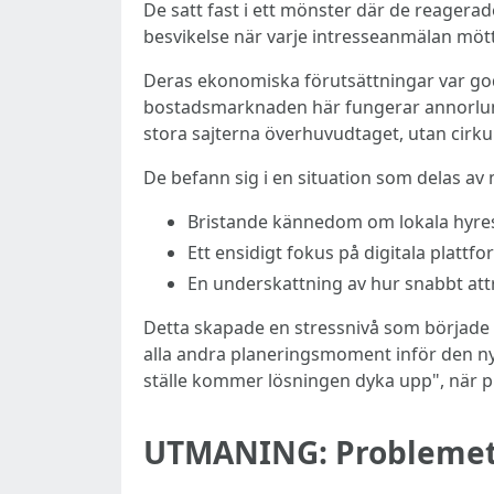
De satt fast i ett mönster där de reagera
besvikelse när varje intresseanmälan mötte
Deras ekonomiska förutsättningar var god
bostadsmarknaden här fungerar annorlunda
stora sajterna överhuvudtaget, utan cirkul
De befann sig i en situation som delas av 
Bristande kännedom om lokala hyresv
Ett ensidigt fokus på digitala platt
En underskattning av hur snabbt att
Detta skapade en stressnivå som började
alla andra planeringsmoment inför den nya 
ställe kommer lösningen dyka upp", när p
UTMANING: Problemet