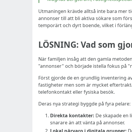
Utmaningen krävde alltså inte bara mer ti
annonser till att bli aktiva sökare som fö
temporärt och dyrt boende, vilket i förlä
LÖSNING: Vad som gjor
När familjen insåg att den gamla metoden
"annonser" och började istella fokus på "nä
Först gjorde de en grundlig inventering a
fastigheter men som är mycket eftertrakt
telefonkontakt eller fysiska besök.
Deras nya strategi byggde på fyra pelare:
Direkta kontakter:
De skapade en li
snarare än att vänta på annonser.
Lokal närvaro i digitala grupper:
De