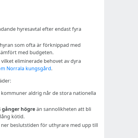
ndande hyresavtal efter endast fyra
e hyran som ofta är förknippad med
 jämfört med budgeten.
, vilket eliminerade behovet av dyra
 om Norrala kungsgård
.
äder:
 kommuner aldrig når de stora nationella
4 gånger högre
än sannolikheten att bli
lång kötid.
ner beslutstiden för uthyrare med upp till