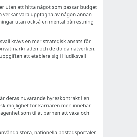
er utan att hitta något som passar budget
lla verkar vara upptagna av någon annan
maningar utan också en mental påfrestning
vall krävs en mer strategisk ansats för
, privatmarknaden och de dolda nätverken.
uppgiften att etablera sig i Hudiksvall
 när deras nuvarande hyreskontrakt i en
stisk möjlighet för karriären men innebar
 lägenhet som tillät barnen att växa och
nvända stora, nationella bostadsportaler.