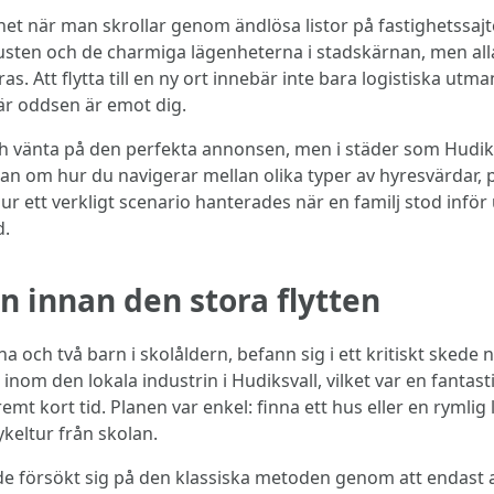
et när man skrollar genom ändlösa listor på fastighetssajt
 kusten och de charmiga lägenheterna i stadskärnan, men a
. Att flytta till en ny ort innebär inte bara logistiska ut
är oddsen är emot dig.
ch vänta på den perfekta annonsen, men i städer som Hudiks
 utan om hur du navigerar mellan olika typer av hyresvärdar
hur ett verkligt scenario hanterades när en familj stod inför 
d.
 innan den stora flytten
 och två barn i skolåldern, befann sig i ett kritiskt skede
 inom den lokala industrin i Hudiksvall, vilket var en fanta
mt kort tid. Planen var enkel: finna ett hus eller en rymlig
keltur från skolan.
e försökt sig på den klassiska metoden genom att endast a