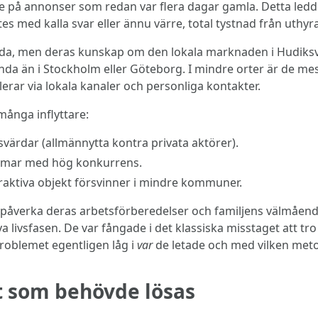
de på annonser som redan var flera dagar gamla. Detta ledde
s med kalla svar eller ännu värre, total tystnad från uthyr
a, men deras kunskap om den lokala marknaden i Hudiksvall 
 än i Stockholm eller Göteborg. I mindre orter är de mest 
erar via lokala kanaler och personliga kontakter.
många inflyttare:
ärdar (allmännytta kontra privata aktörer).
formar med hög konkurrens.
raktiva objekt försvinner i mindre kommuner.
 påverka deras arbetsförberedelser och familjens välmåen
livsfasen. De var fångade i det klassiska misstaget att tro 
roblemet egentligen låg i
var
de letade och med vilken meto
 som behövde lösas