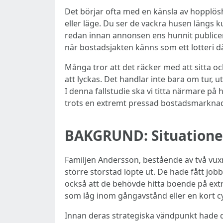
Det börjar ofta med en känsla av hopplösh
eller läge. Du ser de vackra husen längs
redan innan annonsen ens hunnit publiceras
när bostadsjakten känns som ett lotteri d
Många tror att det räcker med att sitta o
att lyckas. Det handlar inte bara om tur,
I denna fallstudie ska vi titta närmare på 
trots en extremt pressad bostadsmarkna
BAKGRUND: Situationen
Familjen Andersson, bestående av två vuxna
större storstad löpte ut. De hade fått jobb
också att de behövde hitta boende på extre
som låg inom gångavstånd eller en kort cy
Innan deras strategiska vändpunkt hade d