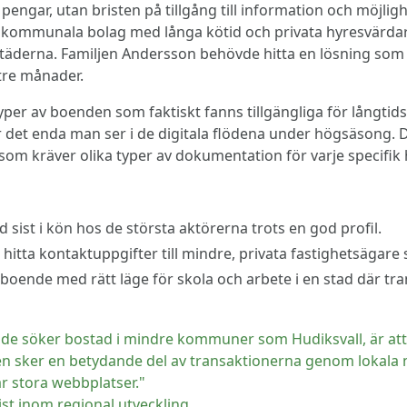
engar, utan bristen på tillgång till information och möjligh
ommunala bolag med långa kötid och privata hyresvärdar
städerna. Familjen Andersson behövde hitta en lösning som 
 tre månader.
a typer av boenden som faktiskt fanns tillgängliga för långti
ta är det enda man ser i de digitala flödena under högsäson
om kräver olika typer av dokumentation för varje specifik 
d sist i kön hos de största aktörerna trots en god profil.
hitta kontaktuppgifter till mindre, privata fastighetsägare 
 boende med rätt läge för skola och arbete i en stad där t
är de söker bostad i mindre kommuner som Hudiksvall, är att
ten sker en betydande del av transaktionerna genom lokala
år stora webbplatser."
st inom regional utveckling