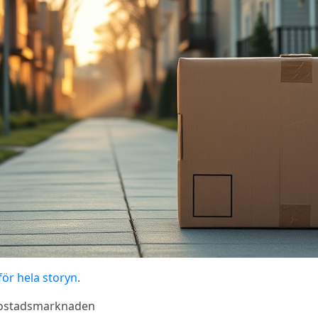
för hela storyn
.
 bostadsmarknaden