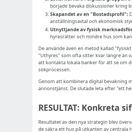
började bevaka diskussioner kring bo
Skapandet av en "Bostadsprofil":
D
anställningsavtal och ekonomisk styr
Utnyttjande av fysisk marknadsför
hyresrätter och mindre hus som kan 
De använde även en metod kallad "fysiskt l
"Uthyres" som ofta sitter kvar längre än 
att kontakta lokala banker för att se om d
sökprocessen.
Genom att kombinera digital bevakning m
annonstjänst. De slutade leta efter "ett h
RESULTAT: Konkreta siff
Resultatet av den nya strategin blev över
de säkra ett hus på utkanten av centrala H