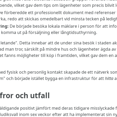
ende, vilket gav dem tips om lägenheter som precis blivit 
e förberedde ett professionellt dokument med referenser f
ka, redo att skickas omedelbart vid minsta tecken på ledig
ing:
De började besöka lokala mäklare i person för att info
komma ut på försäljning eller långtidsuthyrning.
etande". Detta innebar att de under sina besök i staden akt
vad man tror, särskilt på mindre hus och lägenheter ägda av
et fanns möjligheter till köp i framtiden, vilket gav dem en
ed fysisk och personlig kontakt skapade de ett nätverk s
em" och började istället bygga en infrastruktur för att
hitta
a
ror och utfall
väldigande positivt jämfört med deras tidigare misslyckad
udiksvall inom sex veckor efter att ha implementerat sin ny