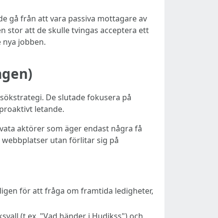
de gå från att vara passiva mottagare av
 stor att de skulle tvingas acceptera ett
e nya jobben.
ngen)
sökstrategi. De slutade fokusera på
 proaktivt letande.
rivata aktörer som äger endast några få
webbplatser utan förlitar sig på
igen för att fråga om framtida ledigheter,
vall (t.ex. "Vad händer i Hudikss") och