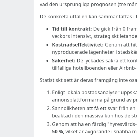
vad den ursprungliga prognosen (tre mån
De konkreta utfallen kan sammanfattas i 
Tid till kontrakt:
De gick från 0 fram
veckors intensivt, strategiskt letande
Kostnadseffektivitet:
Genom att hit
nyproducerade lägenheter i stadskä
Säkerhet:
De lyckades säkra ett kont
tillfälliga hotellboenden eller Airb
Statistiskt sett är deras framgång inte o
Enligt lokala bostadsanalyser uppska
annonsplattformarna på grund av priv
Sannolikheten att få ett svar från e
beaktad i den massiva kön hos de st
Genom att ha en färdig "hyresvärds-
50 %
, vilket är avgörande i snabba 