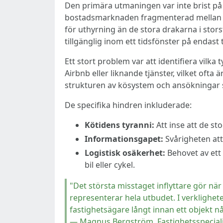
Den primära utmaningen var inte brist på p
bostadsmarknaden fragmenterad mellan k
för uthyrning än de stora drakarna i stor
tillgänglig inom ett tidsfönster på endast
Ett stort problem var att identifiera vilk
Airbnb eller liknande tjänster, vilket of
strukturen av kösystem och ansökningar s
De specifika hindren inkluderade:
Kötidens tyranni:
Att inse att de sto
Informationsgapet:
Svårigheten att 
Logistisk osäkerhet:
Behovet av ett
bil eller cykel.
"Det största misstaget inflyttare gör n
representerar hela utbudet. I verklighe
fastighetsägare långt innan ett objekt n
— Magnus Bergström, Fastighetsspeciali