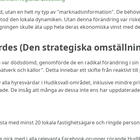
d, utan en helt ny typ av "marknadsinformation". De behöv
rstod den lokala dynamiken. Utan denna förändring var risken
ngningen skulle äta upp hela deras ekonomiska vinst med d
des (Den strategiska omställni
 var dödsdömd, genomförde de en radikal förändring i sin 
tverk och källor". Detta innebar ett skifte från reaktivt till
v alla hyresvärdar i Hudiksvall-området, inklusive mindre p
ade. De insåg att många av dessa inte ens har uppdaterade 
sta med minst 20 lokala fastighetsägare och ringde personl
 gick med i alla relevanta Facebook-grupper rörande Hudiks