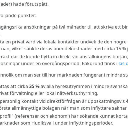
ader) hade förutspått.
följande punkter:
gångsrika ansökningar på två månader till att skriva ett bi
.
ta en privat värd via lokala kontakter undvek de den högr
rnan, vilket sänkte deras boendekostnader med cirka 15 %
rakt där de kunde flytta in direkt vid anställningens början
nb-lösningar under en övergångsperiod. Bakgrund finns i
läs
sannolik om man ser till hur marknaden fungerar i mindre st
ttas att cirka
35 %
av alla hyresutrymmen i mindre svenska
at förvaltning eller lokal nätverksuthyrning.
n personlig kontakt vid direktförfrågan är uppskattningsvis
örsta allmännyttiga bolagen när man som inflyttare saknar 
profil" (referenser och ekonomi) har sökande kunnat korta 
marknader som Hudiksvall under inflyttningsperioder.