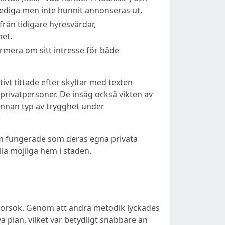
lediga men inte hunnit annonseras ut.
rån tidigare hyresvärdar,
het.
rmera om sitt intresse för både
ivt tittade efter skyltar med texten
 privatpersoner. De insåg också vikten av
 annan typ av trygghet under
om fungerade som deras egna privata
lla möjliga hem i staden.
e försök. Genom att ändra metodik lyckades
a plan, vilket var betydligt snabbare än