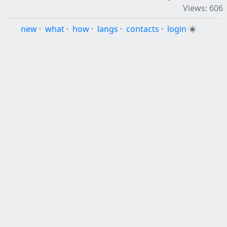
Views: 606
new
·
what
·
how
·
langs
·
contacts
·
login