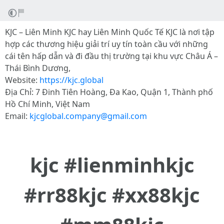
KJC – Liên Minh KJC hay Liên Minh Quốc Tế KJC là nơi tập
hợp các thương hiệu giải trí uy tín toàn cầu với những
cái tên hấp dẫn và đi đầu thị trường tại khu vực Châu Á –
Thái Bình Dương,
Website:
https://kjc.global
Địa Chỉ: 7 Đinh Tiên Hoàng, Đa Kao, Quận 1, Thành phố
Hồ Chí Minh, Việt Nam
Email:
kjcglobal.company@gmail.com
kjc #lienminhkjc
#rr88kjc #xx88kjc