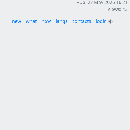
Pub: 27 May 2026 16:21
Views: 43
new
·
what
·
how
·
langs
·
contacts
·
login