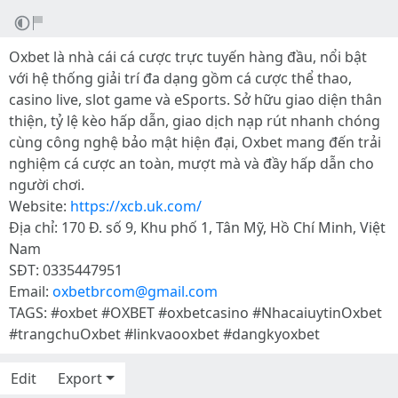
Oxbet là nhà cái cá cược trực tuyến hàng đầu, nổi bật
với hệ thống giải trí đa dạng gồm cá cược thể thao,
casino live, slot game và eSports. Sở hữu giao diện thân
thiện, tỷ lệ kèo hấp dẫn, giao dịch nạp rút nhanh chóng
cùng công nghệ bảo mật hiện đại, Oxbet mang đến trải
nghiệm cá cược an toàn, mượt mà và đầy hấp dẫn cho
người chơi.
Website:
https://xcb.uk.com/
Địa chỉ: 170 Đ. số 9, Khu phố 1, Tân Mỹ, Hồ Chí Minh, Việt
Nam
SĐT: 0335447951
Email:
oxbetbrcom@gmail.com
TAGS: #oxbet #OXBET #oxbetcasino #NhacaiuytinOxbet
#trangchuOxbet #linkvaooxbet #dangkyoxbet
Edit
Export