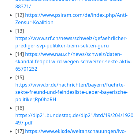
88371/
[12]
https://www.psiram.com/de/index.php/Anti-
Zensur-Koalition
[13]
https://www.srf.ch/news/schweiz/gefaehrlicher-
prediger-svp-politiker-beim-sekten-guru
[14]
https://www.nau.ch/news/schweiz/daten-
skandal-fedpol-wird-wegen-schweizer-sekte-aktiv-
65701232
[15]
https://www.br.de/nachrichten/bayern/fuehrte-
sekte-freund-und-feindesliste-ueber-bayerische-
politiker,Rp0haRH
[16]
https://dip21.bundestag.de/dip21/btd/19/204/1920
497.pdf
[17]
https://www.ekir.de/weltanschauungen/ivo-