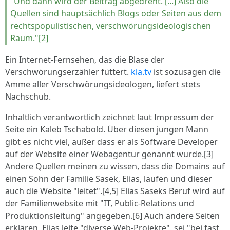
"Und dann wird der Beitrag abgedreht. [...] Also die
Quellen sind hauptsächlich Blogs oder Seiten aus dem
rechtspopulistischen, verschwörungsideologischen
Raum."[2]
Ein Internet-Fernsehen, das die Blase der
Verschwörungserzähler füttert.
kla.tv
ist sozusagen die
Amme aller Verschwörungsideologen, liefert stets
Nachschub.
Inhaltlich verantwortlich zeichnet laut Impressum der
Seite ein Kaleb Tschabold. Über diesen jungen Mann
gibt es nicht viel, außer dass er als Software Developer
auf der Website einer Webagentur genannt wurde.[3]
Andere Quellen meinen zu wissen, dass die Domains auf
einen Sohn der Familie Sasek, Elias, laufen und dieser
auch die Website "leitet".[4,5] Elias Saseks Beruf wird auf
der Familienwebsite mit "IT, Public-Relations und
Produktionsleitung" angegeben.[6] Auch andere Seiten
erklären, Elias leite "diverse Web-Projekte", sei "bei fast