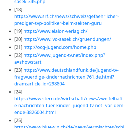
sasek-345.php
[18]
https://www.srf.ch/news/schweiz/gefaehrlicher-
prediger-svp-politiker-beim-sekten-guru
[19]
https://www.elaion-verlag.ch/
[20]
https://www.ivo-sasek.ch/gruendungen/
[21]
http://ocg-jugend.com/home.php
[22]
https://www.jugend-tv.net/index.php?
a=showstart
[23]
https://www.deutschlandfunk.de/jugend-tv-
fragwuerdige-kindernachrichten.761.de.html?
dram:article_id=298804
[24]
https://www.stern.de/wirtschaft/news/zweifelhaft
e-nachrichten-fuer-kinder--jugend-tv-net--vor-dem-
ende-3826004.html
[25]
https://www.bluewin.ch/de/news/vermischtes/schl