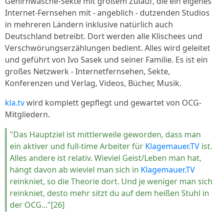
Gehirnwäsche-Sekte mit großem Zulauf, die ein eigenes
Internet-Fernsehen mit - angeblich - dutzenden Studios
in mehreren Ländern inklusive natürlich auch
Deutschland betreibt. Dort werden alle Klischees und
Verschwörungserzählungen bedient. Alles wird geleitet
und geführt von Ivo Sasek und seiner Familie. Es ist ein
großes Netzwerk - Internetfernsehen, Sekte,
Konferenzen und Verlag, Videos, Bücher, Musik.
kla.tv
wird komplett gepflegt und gewartet von OCG-
Mitgliedern.
"Das Hauptziel ist mittlerweile geworden, dass man
ein aktiver und full-time Arbeiter für
Klagemauer.TV
ist.
Alles andere ist relativ. Wieviel Geist/Leben man hat,
hängt davon ab wieviel man sich in
Klagemauer.TV
reinkniet, so die Theorie dort. Und je weniger man sich
reinkniet, desto mehr sitzt du auf dem heißen Stuhl in
der OCG..."[26]