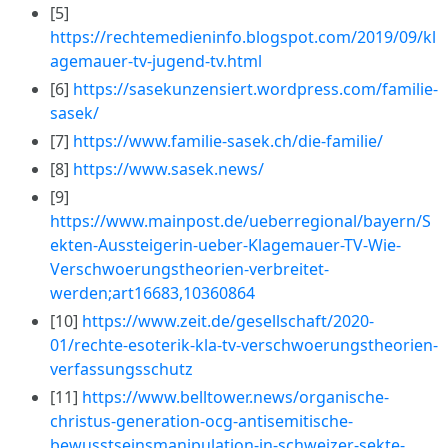
[5]
https://rechtemedieninfo.blogspot.com/2019/09/kl
agemauer-tv-jugend-tv.html
[6]
https://sasekunzensiert.wordpress.com/familie-
sasek/
[7]
https://www.familie-sasek.ch/die-familie/
[8]
https://www.sasek.news/
[9]
https://www.mainpost.de/ueberregional/bayern/S
ekten-Aussteigerin-ueber-Klagemauer-TV-Wie-
Verschwoerungstheorien-verbreitet-
werden;art16683,10360864
[10]
https://www.zeit.de/gesellschaft/2020-
01/rechte-esoterik-kla-tv-verschwoerungstheorien-
verfassungsschutz
[11]
https://www.belltower.news/organische-
christus-generation-ocg-antisemitische-
bewusstseinsmanipulation-in-schweizer-sekte-