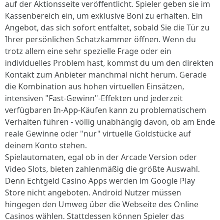
auf der Aktionsseite veröffentlicht. Spieler geben sie im
Kassenbereich ein, um exklusive Boni zu erhalten. Ein
Angebot, das sich sofort entfaltet, sobald Sie die Tür zu
Ihrer persönlichen Schatzkammer öffnen. Wenn du
trotz allem eine sehr spezielle Frage oder ein
individuelles Problem hast, kommst du um den direkten
Kontakt zum Anbieter manchmal nicht herum. Gerade
die Kombination aus hohen virtuellen Einsätzen,
intensiven "Fast-Gewinn"-Effekten und jederzeit
verfügbaren In-App-Käufen kann zu problematischem
Verhalten führen - völlig unabhängig davon, ob am Ende
reale Gewinne oder "nur" virtuelle Goldstücke auf
deinem Konto stehen.
Spielautomaten, egal ob in der Arcade Version oder
Video Slots, bieten zahlenmäßig die größte Auswahl.
Denn Echtgeld Casino Apps werden im Google Play
Store nicht angeboten. Android Nutzer müssen
hingegen den Umweg über die Webseite des Online
Casinos wählen. Stattdessen können Spieler das