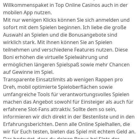
Willkommenspaket in Top Online Casinos auch in der
mobilen App nutzen.
Mit nur wenigen Klicks können Sie sich anmelden und
sofort mit dem Spielen beginnen. Ich liebe die große
Auswahl an Spielen und die Bonusangebote sind
wirklich stark. Mit ihnen können Sie an Spielen
teilnehmen und verschiedene Features nutzen. Diese
Boni erhöhen die virtuelle Spielwährung und
ermöglichen längeren Spielspaß sowie mehr Chancen
auf Gewinne im Spiel.
Transparente Einsatzlimits ab wenigen Rappen pro
Dreh, mobil optimierte Spieloberflächen sowie
umfangreiche Tools für verantwortungsvolles Spielen
machen das Angebot sowohl für Einsteiger als auch für
erfahrene Slot-Fans attraktiv. Sollte dem so sein,
informieren wir dich direkt in der Bestenliste und in den
Erfahrungsberichten. Denn alle Online Spielhallen, die
wir für Euch testen, bieten das Spiel mit echtem Geld an.