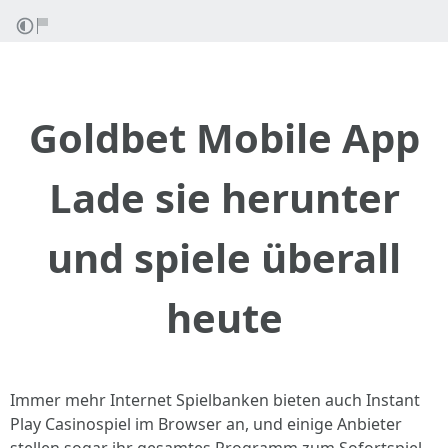
Goldbet Mobile App
Lade sie herunter
und spiele überall
heute
Immer mehr Internet Spielbanken bieten auch Instant
Play Casinospiel im Browser an, und einige Anbieter