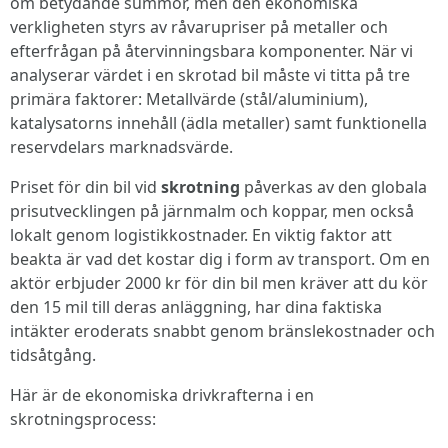
om betydande summor, men den ekonomiska
verkligheten styrs av råvarupriser på metaller och
efterfrågan på återvinningsbara komponenter. När vi
analyserar värdet i en skrotad bil måste vi titta på tre
primära faktorer: Metallvärde (stål/aluminium),
katalysatorns innehåll (ädla metaller) samt funktionella
reservdelars marknadsvärde.
Priset för din bil vid
skrotning
påverkas av den globala
prisutvecklingen på järnmalm och koppar, men också
lokalt genom logistikkostnader. En viktig faktor att
beakta är vad det kostar dig i form av transport. Om en
aktör erbjuder 2000 kr för din bil men kräver att du kör
den 15 mil till deras anläggning, har dina faktiska
intäkter eroderats snabbt genom bränslekostnader och
tidsåtgång.
Här är de ekonomiska drivkrafterna i en
skrotningsprocess: