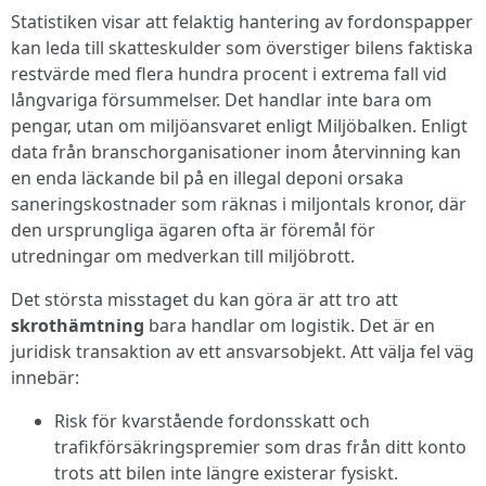
Statistiken visar att felaktig hantering av fordonspapper
kan leda till skatteskulder som överstiger bilens faktiska
restvärde med flera hundra procent i extrema fall vid
långvariga försummelser. Det handlar inte bara om
pengar, utan om miljöansvaret enligt Miljöbalken. Enligt
data från branschorganisationer inom återvinning kan
en enda läckande bil på en illegal deponi orsaka
saneringskostnader som räknas i miljontals kronor, där
den ursprungliga ägaren ofta är föremål för
utredningar om medverkan till miljöbrott.
Det största misstaget du kan göra är att tro att
skrothämtning
bara handlar om logistik. Det är en
juridisk transaktion av ett ansvarsobjekt. Att välja fel väg
innebär:
Risk för kvarstående fordonsskatt och
trafikförsäkringspremier som dras från ditt konto
trots att bilen inte längre existerar fysiskt.