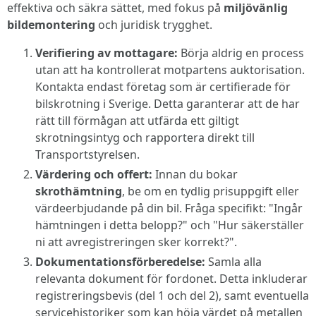
effektiva och säkra sättet, med fokus på
miljövänlig
bildemontering
och juridisk trygghet.
Verifiering av mottagare:
Börja aldrig en process
utan att ha kontrollerat motpartens auktorisation.
Kontakta endast företag som är certifierade för
bilskrotning i Sverige. Detta garanterar att de har
rätt till förmågan att utfärda ett giltigt
skrotningsintyg och rapportera direkt till
Transportstyrelsen.
Värdering och offert:
Innan du bokar
skrothämtning
, be om en tydlig prisuppgift eller
värdeerbjudande på din bil. Fråga specifikt: "Ingår
hämtningen i detta belopp?" och "Hur säkerställer
ni att avregistreringen sker korrekt?".
Dokumentationsförberedelse:
Samla alla
relevanta dokument för fordonet. Detta inkluderar
registreringsbevis (del 1 och del 2), samt eventuella
servicehistoriker som kan höja värdet på metallen