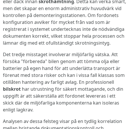
eller däck innan
skrothämtning
. Detta kan verka smart,
men det skapar en enorm administrativ huvudvärk vid
kontrollen på demonteringsstationen. Om fordonets
konfiguration avviker för mycket från vad som är
registrerat i systemet undertecknas inte de nödvändiga
dokumenten korrekt, vilket stoppar hela processen och
lämnar dig med ett ofullständigt skrotningsintyg.
Det tredje misstaget involverar miljöfarlig vätska. Att
försöka "förbereda" bilen genom att tömma olja eller
batterier på egen hand för att underlätta transport är
förenat med stora risker och kan i vissa fall klassas som
otillåten hantering av farligt avlag. En professionell
bilskrot
har utrustning för säkert mottagande, och din
uppgift är att säkerställa att fordonet levereras i ett
skick där de miljöfarliga komponenterna kan isoleras
enligt lagkrav.
Analysen av dessa felsteg visar på en tydlig korrelation
mellan bristande dokumentationskontroll och