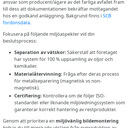
ansvar som producent/ägare av det farliga avfallet fram
till dess att dokumentationen bekräftar mottagandet
hos en godkänd anläggning. Bakgrund finns i
SCB
fordonsdata
.
Fokusera på följande miljöaspekter vid din
beslutsprocess:
Separation av vätskor:
Säkerställ att företaget
har system för 100 % uppsamling av oljor och
kemikalier.
Materialåtervinning:
Fråga efter deras process
för metallseparering (magnetisk vs non-
magnetisk).
Certifiering:
Kontrollera om de följer ISO-
standarder eller liknande miljöledningssystem som
garanterar korrekt hantering av restprodukter.
Genom att prioritera en
miljövänlig bildemontering
bidrar du till minskade utsläpp från nyproduktion av