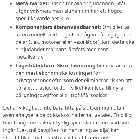
Metallvärdet:
Basen för alla erbjudanden. Stål
utgör volymen, men aluminium har ett högre
specifikt värde per kilo.
Komponenters återanvändbarhet:
Om bilen är
av en modell med hög efterfrågan på begagnade
delar (t.ex. motorer eller växellådor), kan detta öka
erbjudandet markant jämfets med rent
metallvärde.
Logistikfaktorn:
Skrothämtning
hemma är ofta
den mest ekonomiska lösningen för
privatpersoner eftersom det eliminerar risken att
köra ett trasigt fordon, vilket kan leda till dyra
bärgningsavgifter eller trafikförseelser.
Det är viktigt att inte bara titta på slutsumman utan
även analysera de dolda kostnaderna i avtalet. En billig
hämtning som saknar tydlig specifikation om vad som
ingår (t.ex. miljöavgifter för hantering av olja) kan
snabbt bli en nettokostnad istället för en vinst.