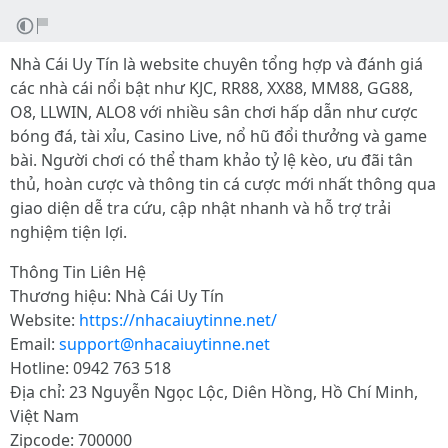
Nhà Cái Uy Tín là website chuyên tổng hợp và đánh giá
các nhà cái nổi bật như KJC, RR88, XX88, MM88, GG88,
O8, LLWIN, ALO8 với nhiều sân chơi hấp dẫn như cược
bóng đá, tài xỉu, Casino Live, nổ hũ đổi thưởng và game
bài. Người chơi có thể tham khảo tỷ lệ kèo, ưu đãi tân
thủ, hoàn cược và thông tin cá cược mới nhất thông qua
giao diện dễ tra cứu, cập nhật nhanh và hỗ trợ trải
nghiệm tiện lợi.
Thông Tin Liên Hệ
Thương hiệu: Nhà Cái Uy Tín
Website:
https://nhacaiuytinne.net/
Email:
support@nhacaiuytinne.net
Hotline: 0942 763 518
Địa chỉ: 23 Nguyễn Ngọc Lộc, Diên Hồng, Hồ Chí Minh,
Việt Nam
Zipcode: 700000