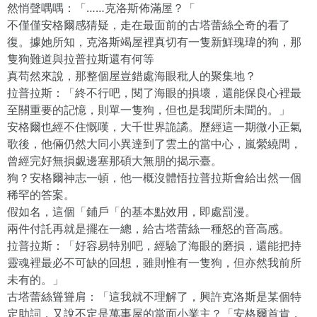
然悄聲喁喁：「……克洛斯佈滿屋？「
不僅僅安格爾感猜疑，走在最面前的古塔蕾絲仝奇的看了
復。據她所知，克洛斯竭屋裡真切有一隻新鮮瑰瑋的狗，那
隻狗難道與拉普拉斯還有何等
真苟然來說，那整個屋豈錯處海眼秕人的聚集地？
拉普拉斯：「終不行吧，閱了海眼的損壞，還能保良心裡最
至關重要的記憶，則單一隻狗，但也是我聞所未聞的。」
安格爾也經不住慨嘆，大千世界詭譎。歷經這一期微小正氣
歌後，他倆仍然大同小異達到了雲土的當中心，嵐縈繞間，
曾經完好無損覷邊塞那碩大無朋的揭示臺。
狗？安格爾神志一頓，他一概沒體悟拉普拉斯會給出然一個
稀罕的答案。
假如名，這個「鋪戶「的基本點效用，即處罰漫。
兩件付託再就是擺在一總，給古塔蕾絲一種怒的音高感。
拉普拉斯：「好容易特別吧，經驗了海眼的磨損，還能把持
靈魂裡最必不可缺的回想，雖則惟有一隻狗，但亦然我前所
未有的。」
古塔蕾絲聳聳肩：「這我就不理解了，興許克洛斯是某個特
定助詞，又說不定是萬事屋的當面小業主？「安格爾首肯，