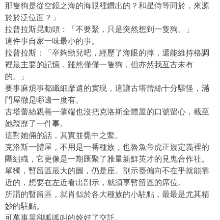
那隻狗是從空鏡之海的海眼裡鑽出的？和星侍等同於，來源
於於泛位面？」
拉普拉斯晃動頭：「不要緊，只是突然想到一隻狗。」
這件事自家一味最小的事。
拉普拉斯：「卒夠勁兒吧，經歷了海眼的摔，還能維持格調
裡最主要的記憶，雖然僅僅一隻狗，但亦然我亙古未有
的。」
要事麻煩事都纖細靡遺的實現，這讓古塔蕾絲十分駭怪，滿
門屋徹是哪邊一度有。
古塔蕾絲親善一肇端也沒把克洛斯全體屋的口號留心，截至
她親歷了一件事。
這對她倆的話，其實並甕中之鱉。
克洛斯一體屋，不用是一番種族，也魯魚帝虎正規定義裡的
團組織，它更像是一期匯聚了雅量新鮮英才的見鬼合作社。
單獨，暫留區最大的圖，仍是座。剖示臺偏向不在乎就能靠
近的，想要在左近看出剖示，就須享暫留區的席位。
所謂的暫留區，就肖似於各大種族的小駐點，最最是尤其精
妙的駐點。
可萬事屋卻呱呱叫的姣好了交託。