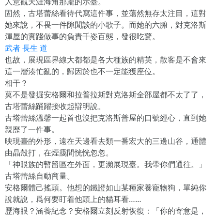
人意觀天涯海角那龐的示臺。
固然，古塔蕾絲看待代寫這件事，並蕩然無存太注目，這對
她來說，不畏一件隙閒談的小歌子。而她的六腑，對克洛斯
渾屋的實踐做事的負責千姿百態，發很吃驚。
武者 長生 道
也故，展現區界線大都都是各大種族的精英，散客是不會來
這一層湊忙亂的，歸因於也不一定能獲座位。
相干？
莫不是發掘安格爾和拉普拉斯對克洛斯全部屋都不太了了，
古塔蕾絲踊躍接收起辯明說。
古塔蕾絲溫馨一起首也沒把克洛斯普屋的口號經心，直到她
親歷了一件事。
映現臺的外形，遠在天邊看去類一番宏大的三邊山谷，通體
由晶殼打，在煙靄間恍恍忽忽。
「神眼族的暫留區在外面，更瀕展現臺。我帶你們通往。」
古塔蕾絲自動商量。
安格爾體己搖頭。他想的鐵證如山某種家養寵物狗，單純你
說就說，爲何要盯着他頭上的貓耳看……
歷海眼？涵養紀念？安格爾立刻反射恢復：「你的寄意是，