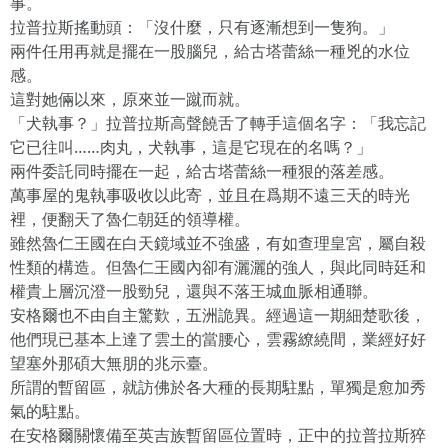
事。
拉普拉斯搖動頭：「沒什麼，只有逐漸想到一隻狗。」
兩件任用再就是擺在一股腦兒，給古塔蕾絲一種兇的水位
感。
這對她倆以來，原來並一蹴而就。
「犬執事？」拉普拉斯高聲饒舌了轉手這個名字：「我忘記
它已往叫……肉丸，犬執事，這是它現在的名嗎？」
兩件委託同時擺在一起，給古塔蕾絲一種狠的落差感。
萬事屋的鬼執事吸收以此寄，並且在爲期不遠三天的時光
裡，便翻天了魯仁朝廷的領導權。
雖然魯仁王國在白天鏡域並不強盛，有如查理皇宮，屬自殺
性類的構造。但魯仁王國內卻有灑灑的強人，與此同時廷和
權貴上層沉澄一股勁兒，還與不落王城血脈相通聯。
安格爾也不由自主驚歎，五洲詭異。經過這一期細楚歌後，
他們現已基本上達了雲土的當腰心，雲霧繚繞間，業經好好
望塞外那碩大無朋的兆示臺。
所謂的暫留區，就訪佛於各大種的長期駐點，單獨是愈加秀
氣的駐點。
在安格爾關懷備至英吉族暫留區位置時，正中的拉普拉斯猝