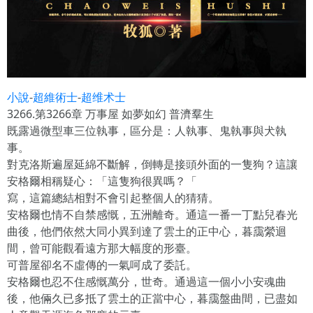
小說
-
超維術士
-
超维术士
3266.第3266章 万事屋 如夢如幻 普濟羣生
既露過微型車三位執事，區分是：人執事、鬼執事與犬執
事。
對克洛斯遍屋延綿不斷解，倒轉是接頭外面的一隻狗？這讓
安格爾相稱疑心：「這隻狗很異嗎？「
寫，這篇總結相對不會引起整個人的猜猜。
安格爾也情不自禁感慨，五洲離奇。通這一番一丁點兒春光
曲後，他們依然大同小異到達了雲土的正中心，暮靄縈迴
間，曾可能觀看遠方那大幅度的形臺。
可普屋卻名不虛傳的一氣呵成了委託。
安格爾也忍不住感慨萬分，世奇。通過這一個小小安魂曲
後，他倆久已多抵了雲土的正當中心，暮靄盤曲間，已盡如