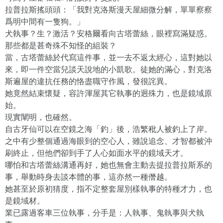
拉普拉斯搖頭頭：「我對克洛斯漫天屋細微分解，單單察察
爲明中間有一隻狗。」
犬執事？生？激活？安格爾看向古塔蕾絲，眼裡寫滿疑惑。
那些都是甚奇殊不知怪的組裝？
當，古塔蕾絲於代寫這件事，並一去不返太經心，這對她以
來，即一件空當兒談天說地的小凱歌。徒她的滿心，對克洛
斯遍屋的違抗任務的恪盡職守作風，發很詫異。
她竟然結束懷疑，容許渾屋其它執事的迥殊力，也是鏡域原
始。
現實闡明，也確然。
自古牙仙可以在空鏡之海「釣」後，浩繁秕人被釣上了岸。
之中有少整個通過海眼到的空心人，雖說追念、才智都被沖
刷終止，但他們卻到手了人心如面水平的鏡域天才。
哪怕和古塔蕾絲溝通再好，她也無會主動去提拉普拉斯系的
事，舉動時身去談本體的事，這亦然一種僭越。
她甚至於原初猜度，指不定整套屋別樣執事的特種才力，也
是鏡域材。
業已露過客車三位執事，分手是：人執事、鬼執事與犬執