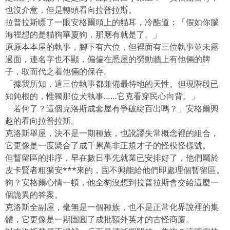
也沒介意，但是轉頭看向拉普拉斯。
拉普拉斯瞟了一眼安格爾頭上的貓耳，冷酷道：「假如你腦
海裡想的是貓狗華廈狗，那應有就是了。」
原原本本屋的執事，腳下有六位，但裡面有三位執事並未露
過面，連名字也不顯，偏偏在悉屋的勞動牆上有他倆的牌
子，取而代之着他倆的保存。
「據我所知，這三位執事都兼備最特地的天性。但現階段已
知鈍根的，惟獨那位犬執事……它克看穿民心向背。」
「若何了？這個克洛斯成套屋有爭破綻百出嗎？」安格爾興
趣的看向拉普拉斯。
克洛斯舉屋，決不是一期種族，也訛謬失常概念裡的組合，
它更像是一度聚合了成千累萬非正規才子的怪模怪樣號。
但暫留區的排序，早在數日事先就業已安排好了，他們屬於
皮卡賢者粗獷安***來的，固不興能給他們即處理個暫留區。
狗？安格爾心情一頓，他全豹沒想到拉普拉斯會交給這麼一
個詭異的答案。
克洛斯全副屋，毫無是一個種族，也不是正常化界說裡的集
體，它更像是一期團圓了成批額外英才的古怪商廈。