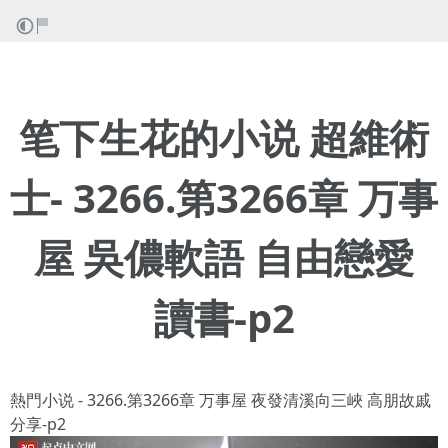
笔下生花的小说 超維術
士- 3266.第3266章 万事
屋 吳儂軟語 自由戀愛
讀書-p2
熱門小说 - 3266.第3266章 万事屋 夜發清溪向三峽 高朋故戚
分享-p2