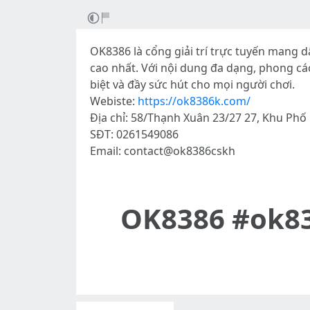
OK8386 là cổng giải trí trực tuyến mang 
cao nhất. Với nội dung đa dạng, phong các
biệt và đầy sức hút cho mọi người chơi.
Webiste:
https://ok8386k.com/
Địa chỉ: 58/Thạnh Xuân 23/27 27, Khu Phố
SĐT: 0261549086
Email: contact@ok8386cskh
OK8386 #ok83