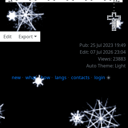
Edit
Export
Pub: 25 Jul 2023 19:49
Edit: 07 Jul 2026 23:04
Views: 23883
Auto Theme: Light
new
·
what
·
how
·
langs
·
contacts
·
login