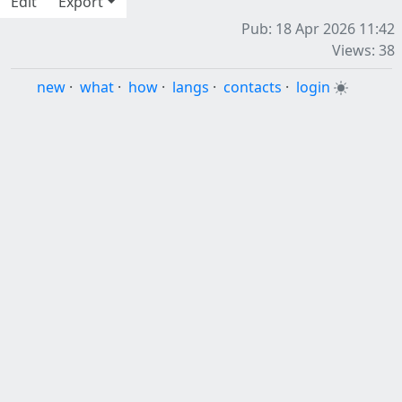
Edit
Export
Pub: 18 Apr 2026 11:42
Views: 38
new
·
what
·
how
·
langs
·
contacts
·
login