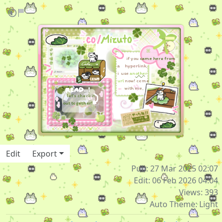
.
.
. ー ー ー ー ー ー ー ー ー ー .
ꕤ
. ー ー ー ー ー ー ー ー .
if y
ou
came here from
. ー ー ー ー ー ー ー .
a
hyperlink
,
. ー ー ー ー ー ー ー .
i
.
use
an
other
. ー ー ー ー ー ー ー .
url
now! come
. ー ー ー ー ー ー ー .
←
.
with me,
. ー ー .
let's check it
. ー ー.
out
together
!
Edit
Export
Pub: 27 Mar 2025 02:07
Edit: 06 Feb 2026 04:04
Views: 393
Auto Theme: Light