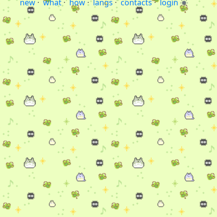
new
·
what
·
how
·
langs
·
contacts
·
login