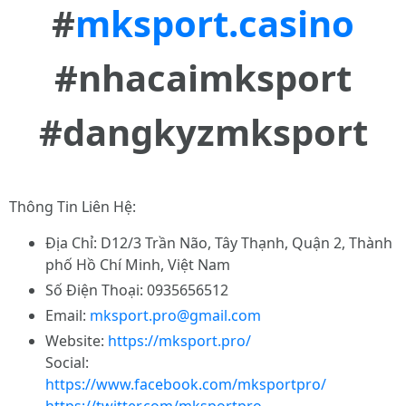
#
mksport.casino
#nhacaimksport
#dangkyzmksport
Thông Tin Liên Hệ:
Địa Chỉ: D12/3 Trần Não, Tây Thạnh, Quận 2, Thành
phố Hồ Chí Minh, Việt Nam
Số Điện Thoại: 0935656512
Email:
mksport.pro@gmail.com
Website:
https://mksport.pro/
Social:
https://www.facebook.com/mksportpro/