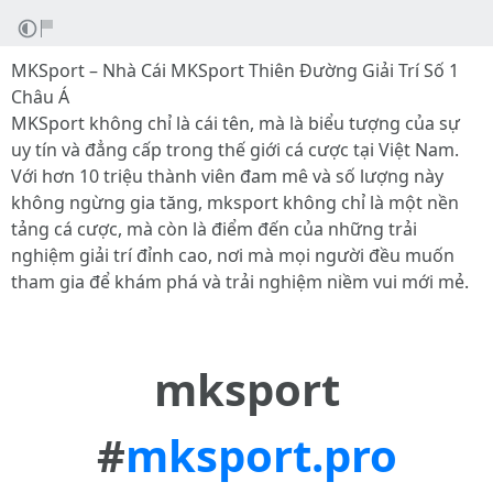
MKSport – Nhà Cái MKSport Thiên Đường Giải Trí Số 1
Châu Á
MKSport không chỉ là cái tên, mà là biểu tượng của sự
uy tín và đẳng cấp trong thế giới cá cược tại Việt Nam.
Với hơn 10 triệu thành viên đam mê và số lượng này
không ngừng gia tăng, mksport không chỉ là một nền
tảng cá cược, mà còn là điểm đến của những trải
nghiệm giải trí đỉnh cao, nơi mà mọi người đều muốn
tham gia để khám phá và trải nghiệm niềm vui mới mẻ.
mksport
#
mksport.pro