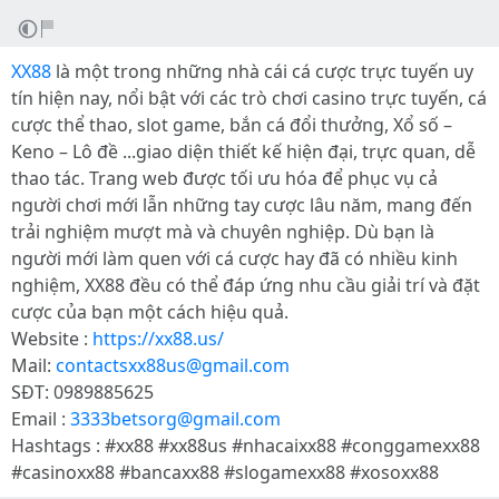
XX88
là một trong những nhà cái cá cược trực tuyến uy
tín hiện nay, nổi bật với các trò chơi casino trực tuyến, cá
cược thể thao, slot game, bắn cá đổi thưởng, Xổ số –
Keno – Lô đề ...giao diện thiết kế hiện đại, trực quan, dễ
thao tác. Trang web được tối ưu hóa để phục vụ cả
người chơi mới lẫn những tay cược lâu năm, mang đến
trải nghiệm mượt mà và chuyên nghiệp. Dù bạn là
người mới làm quen với cá cược hay đã có nhiều kinh
nghiệm, XX88 đều có thể đáp ứng nhu cầu giải trí và đặt
cược của bạn một cách hiệu quả.
Website :
https://xx88.us/
Mail:
contactsxx88us@gmail.com
SĐT: 0989885625
Email :
3333betsorg@gmail.com
Hashtags : #xx88 #xx88us #nhacaixx88 #conggamexx88
#casinoxx88 #bancaxx88 #slogamexx88 #xosoxx88