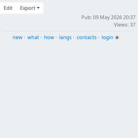
Edit
Export
Pub: 09 May 2026 20:37
Views: 37
new
·
what
·
how
·
langs
·
contacts
·
login