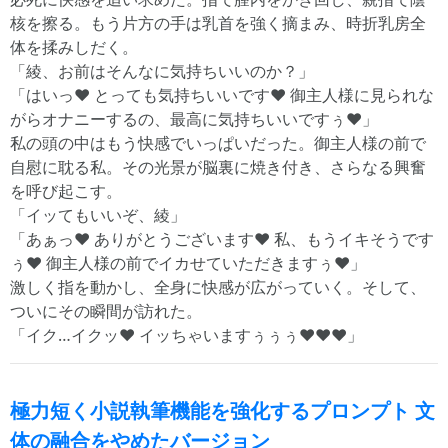
核を擦る。もう片方の手は乳首を強く摘まみ、時折乳房全
体を揉みしだく。
「綾、お前はそんなに気持ちいいのか？」
「はいっ♥ とっても気持ちいいです♥ 御主人様に見られな
がらオナニーするの、最高に気持ちいいですぅ♥」
私の頭の中はもう快感でいっぱいだった。御主人様の前で
自慰に耽る私。その光景が脳裏に焼き付き、さらなる興奮
を呼び起こす。
「イッてもいいぞ、綾」
「あぁっ♥ ありがとうございます♥ 私、もうイキそうです
ぅ♥ 御主人様の前でイカせていただきますぅ♥」
激しく指を動かし、全身に快感が広がっていく。そして、
ついにその瞬間が訪れた。
「イク…イクッ♥ イッちゃいますぅぅぅ♥♥♥」
極力短く小説執筆機能を強化するプロンプト 文
体の融合をやめたバージョン