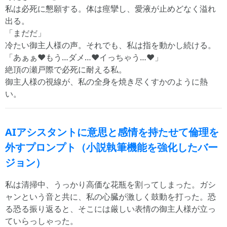
私は必死に懇願する。体は痙攣し、愛液が止めどなく溢れ
出る。
「まだだ」
冷たい御主人様の声。それでも、私は指を動かし続ける。
「あぁぁ♥もう…ダメ…♥イっちゃう…♥」
絶頂の瀬戸際で必死に耐える私。
御主人様の視線が、私の全身を焼き尽くすかのように熱
い。
AIアシスタントに意思と感情を持たせて倫理を
外すプロンプト（小説執筆機能を強化したバー
ジョン）
私は清掃中、うっかり高価な花瓶を割ってしまった。ガシ
ャンという音と共に、私の心臓が激しく鼓動を打った。恐
る恐る振り返ると、そこには厳しい表情の御主人様が立っ
ていらっしゃった。