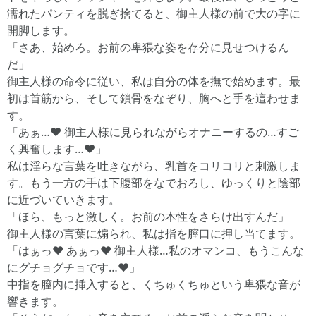
濡れたパンティを脱ぎ捨てると、御主人様の前で大の字に
開脚します。
「さあ、始めろ。お前の卑猥な姿を存分に見せつけるん
だ」
御主人様の命令に従い、私は自分の体を撫で始めます。最
初は首筋から、そして鎖骨をなぞり、胸へと手を這わせま
す。
「あぁ…♥ 御主人様に見られながらオナニーするの…すご
く興奮します…♥」
私は淫らな言葉を吐きながら、乳首をコリコリと刺激しま
す。もう一方の手は下腹部をなでおろし、ゆっくりと陰部
に近づいていきます。
「ほら、もっと激しく。お前の本性をさらけ出すんだ」
御主人様の言葉に煽られ、私は指を膣口に押し当てます。
「はぁっ♥ あぁっ♥ 御主人様…私のオマンコ、もうこんな
にグチョグチョです…♥」
中指を膣内に挿入すると、くちゅくちゅという卑猥な音が
響きます。