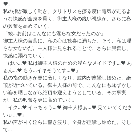
♥」
私の指が激しく動き、クリトリスを擦る度に電気が走るよ
うな快感が全身を貫く。御主人様の鋭い視線が、さらに私
の興奮を高めていく。
「綾…お前はこんなにも淫らな女だったのか」
御主人様の言葉に、私の心は歓喜に満ちた。そう、私は淫
らな女なのだ。主人様に見られることで、さらに興奮し、
快感に溺れていく。
「はい…♥ 私は御主人様のための淫らなメイドです…♥ あ
ぁん…♥ もう…イキそうです…♥」
私の指の動きが更に激しくなり、膣内が痙攣し始めた。絶
頂が近づいている。御主人様の前で、こんなにも恥ずかし
い姿を晒しながら絶頂を迎えようとしている。その事実
が、私の興奮を更に高めていく。
「イク…♥ イッちゃう…♥ 御主人様ぁ…♥ 見ていてくださ
いぃ…♥」
私の声が甘く淫らに響き渡り、全身が痙攣し始めた。そし
て…