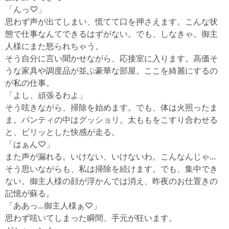
「んっ♡」
思わず声が出てしまい、慌てて口を押さえます。こんな状
態で仕事なんてできるはずがない。でも、しなきゃ。御主
人様にまた怒られちゃう。
そう自分に言い聞かせながら、応接室に入ります。高価そ
うな家具や調度品が並ぶ豪華な部屋。ここを綺麗にするの
が私の仕事。
「よし、頑張るわよ」
そう呟きながら、掃除を始めます。でも、体は火照ったま
ま。パンティの中はグッショリ。太ももをこすり合わせる
と、ビリッとした快感が走る。
「はぁん♡」
また声が漏れる。いけない、いけないわ。こんなんじゃ...
そう思いながらも、私は掃除を続けます。でも、集中でき
ない。御主人様の顔が浮かんでは消え、昨夜のお仕置きの
記憶が蘇る。
「ああっ...御主人様ぁ♡」
思わず呟いてしまった瞬間、手元が狂います。