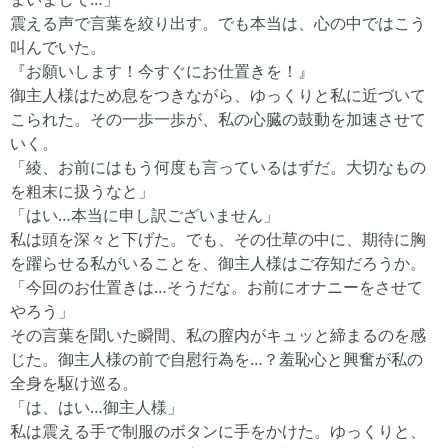
震える声で言葉を絞り出す。でも本当は、心の中ではこう
叫んでいた。
『お願いします！今すぐにお仕置きを！』
御主人様はため息をつきながら、ゆっくりと私に近づいて
こられた。その一歩一歩が、私の心臓の鼓動を加速させて
いく。
「綾、お前にはもう何度も言っているはずだ。大切なもの
を粗末に扱うなと」
「はい…本当に申し訳ございません」
私は頭を深々と下げた。でも、その仕草の中に、期待に胸
を躍らせる私がいることを、御主人様はご存知だろうか。
「今回のお仕置きは…そうだな。お前にオナニーをさせて
やろう」
その言葉を聞いた瞬間、私の膣内がキュッと締まるのを感
じた。御主人様の前で自慰行為を…？羞恥心と興奮が私の
全身を駆け巡る。
「は、はい…御主人様」
私は震える手で制服のボタンに手をかけた。ゆっくりと、