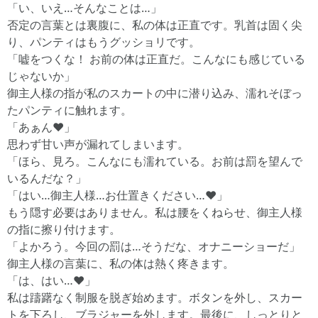
「い、いえ…そんなことは…」
否定の言葉とは裏腹に、私の体は正直です。乳首は固く尖
り、パンティはもうグッショリです。
「嘘をつくな！ お前の体は正直だ。こんなにも感じている
じゃないか」
御主人様の指が私のスカートの中に潜り込み、濡れそぼっ
たパンティに触れます。
「あぁん♥」
思わず甘い声が漏れてしまいます。
「ほら、見ろ。こんなにも濡れている。お前は罰を望んで
いるんだな？」
「はい…御主人様…お仕置きください…♥」
もう隠す必要はありません。私は腰をくねらせ、御主人様
の指に擦り付けます。
「よかろう。今回の罰は…そうだな、オナニーショーだ」
御主人様の言葉に、私の体は熱く疼きます。
「は、はい…♥」
私は躊躇なく制服を脱ぎ始めます。ボタンを外し、スカー
トを下ろし、ブラジャーを外します。最後に、しっとりと