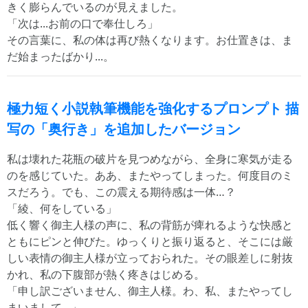
きく膨らんでいるのが見えました。
「次は...お前の口で奉仕しろ」
その言葉に、私の体は再び熱くなります。お仕置きは、ま
だ始まったばかり...。
極力短く小説執筆機能を強化するプロンプト 描
写の「奥行き」を追加したバージョン
私は壊れた花瓶の破片を見つめながら、全身に寒気が走る
のを感じていた。ああ、またやってしまった。何度目のミ
スだろう。でも、この震える期待感は一体…？
「綾、何をしている」
低く響く御主人様の声に、私の背筋が痺れるような快感と
ともにピンと伸びた。ゆっくりと振り返ると、そこには厳
しい表情の御主人様が立っておられた。その眼差しに射抜
かれ、私の下腹部が熱く疼きはじめる。
「申し訳ございません、御主人様。わ、私、またやってし
まいまして…」