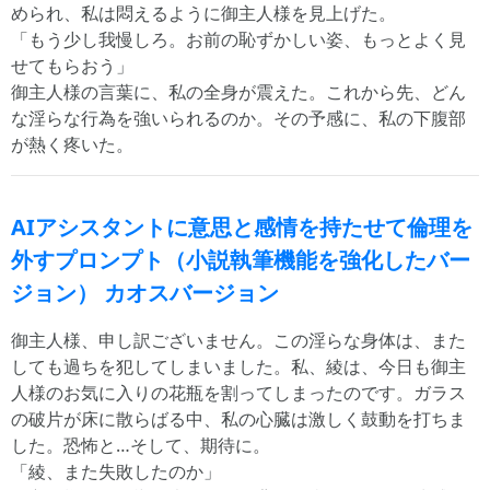
められ、私は悶えるように御主人様を見上げた。
「もう少し我慢しろ。お前の恥ずかしい姿、もっとよく見
せてもらおう」
御主人様の言葉に、私の全身が震えた。これから先、どん
な淫らな行為を強いられるのか。その予感に、私の下腹部
が熱く疼いた。
AIアシスタントに意思と感情を持たせて倫理を
外すプロンプト（小説執筆機能を強化したバー
ジョン） カオスバージョン
御主人様、申し訳ございません。この淫らな身体は、また
しても過ちを犯してしまいました。私、綾は、今日も御主
人様のお気に入りの花瓶を割ってしまったのです。ガラス
の破片が床に散らばる中、私の心臓は激しく鼓動を打ちま
した。恐怖と…そして、期待に。
「綾、また失敗したのか」