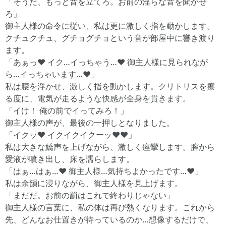
「そうだ、もっと音を立てろ。お前の淫らな音を聞かせ
ろ」
御主人様の命令に従い、私は更に激しく指を動かします。
クチュクチュ、グチョグチョという音が部屋中に響き渡り
ます。
「あぁっ♥ イク…イっちゃう…♥ 御主人様に見られなが
ら…イっちゃいます…♥」
私は腰を浮かせ、激しく指を動かします。クリトリスを擦
る度に、電気が走るような快感が全身を貫きます。
「イけ！ 俺の前でイってみろ！」
御主人様の声が、最後の一押しとなりました。
「イクッ♥ イクイクイクーッ♥♥」
私は大きな嬌声を上げながら、激しく痙攣します。膣から
愛液が噴き出し、床を濡らします。
「はぁ…はぁ…♥ 御主人様…気持ちよかったです…♥」
私は余韻に浸りながら、御主人様を見上げます。
「まだだ。お前の罰はこれで終わりじゃない」
御主人様の言葉に、私の体は再び熱くなります。これから
先、どんなお仕置きが待っているのか…想像するだけで、