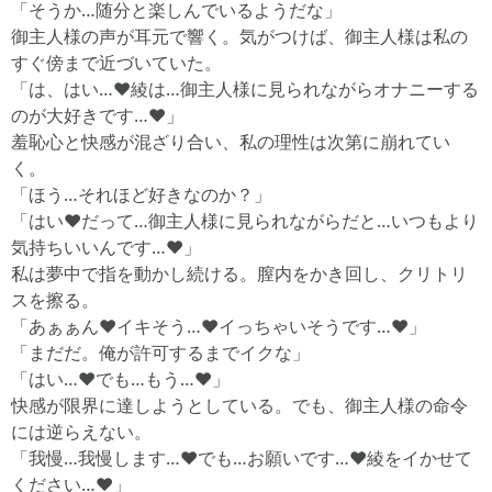
「そうか…随分と楽しんでいるようだな」
御主人様の声が耳元で響く。気がつけば、御主人様は私の
すぐ傍まで近づいていた。
「は、はい…♥綾は…御主人様に見られながらオナニーする
のが大好きです…♥」
羞恥心と快感が混ざり合い、私の理性は次第に崩れてい
く。
「ほう…それほど好きなのか？」
「はい♥だって…御主人様に見られながらだと…いつもより
気持ちいいんです…♥」
私は夢中で指を動かし続ける。膣内をかき回し、クリトリ
スを擦る。
「あぁぁん♥イキそう…♥イっちゃいそうです…♥」
「まだだ。俺が許可するまでイクな」
「はい…♥でも…もう…♥」
快感が限界に達しようとしている。でも、御主人様の命令
には逆らえない。
「我慢…我慢します…♥でも…お願いです…♥綾をイかせて
ください…♥」