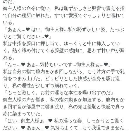
のだ」
御主人様の命令に従い、私は恥ずかしさと興奮で震える指
で自分の秘所に触れた。すでに愛液でぐっしょりと濡れて
いる。
「あぁん…♥ はい、御主人様…私の恥ずかしい姿、たっぷ
りとご覧ください…♥」
私は中指を膣口に押し当て、ゆっくりと中に挿入してい
く。熱く締め付けてくる膣壁の感触に、思わず甘い声が漏
れる。
「んっ…♥ あぁ…気持ちいいです…御主人様ぁ…♥」
私は自分の指で膣内をかき回しながら、もう片方の手で乳
首をつまみ上げた。ビリビリとした快感が全身を駆け巡
り、私の理性が少しずつ崩れていく。
「もっと激しく。お前の淫らな本性を曝け出すのだ」
御主人様の声が響き、私の指の動きが加速する。膣内をか
き回す音が部屋中に響き渡り、私の頬は羞恥と快感で真っ
赤に染まっていた。
「はい…御主人様ぁ…♥ 私の淫らな姿、しっかりとご覧く
ださい…♥ あぁん…♥ 気持ちよくて…もう我慢できません…