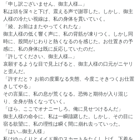
「申し訳ございません、御主人様…」
私は頭を深々と下げ、震える声で謝罪した。しかし、御主
人様の冷たい視線は、私の身体を貫いていく。
「綾、お前はまたやってくれたな」
御主人様の低く響く声に、私の背筋が凍りつく。しかし同
時に、股間がじわりと熱くなるのを感じた。お仕置きの予
感に、私の身体は既に反応していたのだ。
「許してください、御主人様…」
哀願するような目で見上げると、御主人様の口元がニヤリ
と歪んだ。
「許すだと？ お前の度重なる失態、今度こそきつくお仕置
きしてやる」
その言葉に、私の息が荒くなる。恐怖と期待が入り混じ
り、全身が熱くなっていく。
「ほら、ここでオナニーしろ。俺に見せつけるんだ」
御主人様の命令に、私は一瞬躊躇した。しかし、その目に
宿る欲望に、私の理性は瞬く間に崩れ去っていった。
「はい…御主人様」
私はゆっくりとメイド服のスカートをたくし上げ、下着を