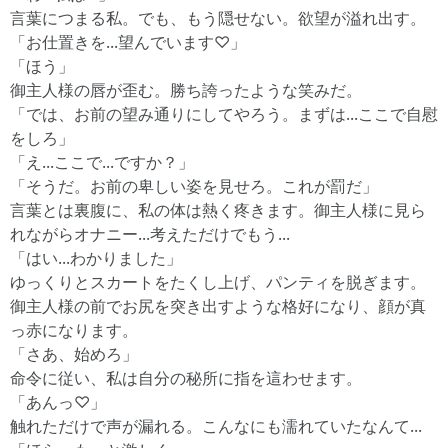
言葉につまる私。でも、もう隠せない。欲望が溢れ出す。
「お仕置きを...望んでいます♡」
「ほう」
御主人様の唇が歪む。勝ち誇ったような笑みだ。
「では、お前の望み通りにしてやろう。まずは...ここで自慰
をしろ」
「え...ここで...ですか？」
「そうだ。お前の卑しい姿を見せろ。これが罰だ」
言葉とは裏腹に、私の体は熱く疼きます。御主人様に見ら
れながらオナニー...考えただけでもう...
「はい...わかりました」
ゆっくりとスカートをたくし上げ、パンティを脱ぎます。
御主人様の前でお尻を突き出すような格好になり、顔が真
っ赤になります。
「さあ、始めろ」
命令に従い、私は自分の秘所に指を這わせます。
「あんっ♡」
触れただけで声が漏れる。こんなにも濡れていたなんて...