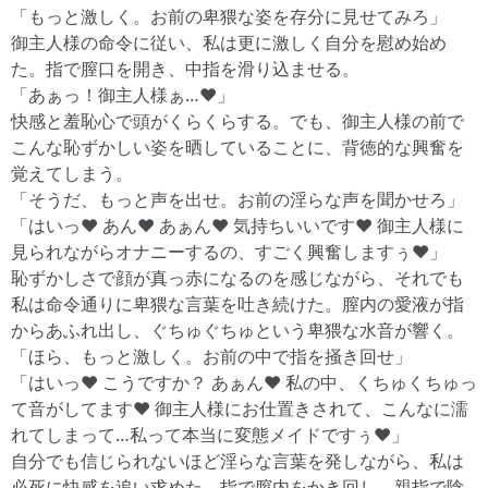
「もっと激しく。お前の卑猥な姿を存分に見せてみろ」
御主人様の命令に従い、私は更に激しく自分を慰め始め
た。指で膣口を開き、中指を滑り込ませる。
「あぁっ！御主人様ぁ…♥」
快感と羞恥心で頭がくらくらする。でも、御主人様の前で
こんな恥ずかしい姿を晒していることに、背徳的な興奮を
覚えてしまう。
「そうだ、もっと声を出せ。お前の淫らな声を聞かせろ」
「はいっ♥ あん♥ あぁん♥ 気持ちいいです♥ 御主人様に
見られながらオナニーするの、すごく興奮しますぅ♥」
恥ずかしさで顔が真っ赤になるのを感じながら、それでも
私は命令通りに卑猥な言葉を吐き続けた。膣内の愛液が指
からあふれ出し、ぐちゅぐちゅという卑猥な水音が響く。
「ほら、もっと激しく。お前の中で指を掻き回せ」
「はいっ♥ こうですか？ あぁん♥ 私の中、くちゅくちゅっ
て音がしてます♥ 御主人様にお仕置きされて、こんなに濡
れてしまって…私って本当に変態メイドですぅ♥」
自分でも信じられないほど淫らな言葉を発しながら、私は
必死に快感を追い求めた。指で膣内をかき回し、親指で陰