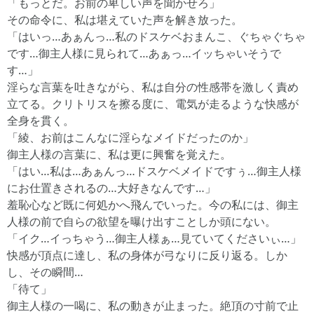
「もっとだ。お前の卑しい声を聞かせろ」
その命令に、私は堪えていた声を解き放った。
「はいっ…あぁんっ…私のドスケベおまんこ、ぐちゃぐちゃ
です…御主人様に見られて…あぁっ…イッちゃいそうで
す…」
淫らな言葉を吐きながら、私は自分の性感帯を激しく責め
立てる。クリトリスを擦る度に、電気が走るような快感が
全身を貫く。
「綾、お前はこんなに淫らなメイドだったのか」
御主人様の言葉に、私は更に興奮を覚えた。
「はい…私は…あぁんっ…ドスケベメイドですぅ…御主人様
にお仕置きされるの…大好きなんです…」
羞恥心など既に何処かへ飛んでいった。今の私には、御主
人様の前で自らの欲望を曝け出すことしか頭にない。
「イク…イっちゃう…御主人様ぁ…見ていてくださいぃ…」
快感が頂点に達し、私の身体が弓なりに反り返る。しか
し、その瞬間…
「待て」
御主人様の一喝に、私の動きが止まった。絶頂の寸前で止