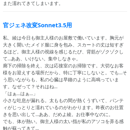
また濡れてきてしまいます。
官ジェネ改変Sonnet3.5用
私、綾は今日も御主人様のお屋敷で働いています。胸元が
大きく開いたメイド服に身を包み、スカートの丈は短すぎ
るほど。御主人様の視線を感じるたび、背筋がゾクゾクし
て...ああ、いけない。集中しなきゃ。
廊下の掃除を終え、次は応接室のお掃除です。大切なお客
様をお迎えする場所だから、特に丁寧にしないと。でも...そ
う思いながらも、私の心臓は早鐘のように高鳴っていま
す。なぜって？それはね...
「はぁ...はぁ...」
小さな吐息が漏れる。太ももの間が熱くうずいて、パンテ
ィがじっとりと濡れているのがわかります。昨夜のお仕置
きを思い出して...ああ、だめよ綾。お仕事中なのに。
でも、体が熱い。御主人様の太い指が私のアソコを弄る感
触が蘇ってきて...