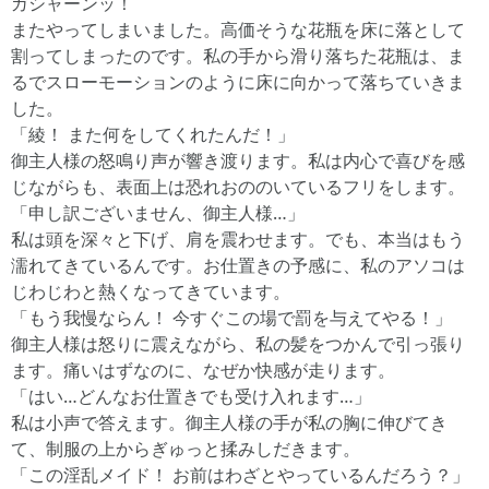
ガシャーンッ！
またやってしまいました。高価そうな花瓶を床に落として
割ってしまったのです。私の手から滑り落ちた花瓶は、ま
るでスローモーションのように床に向かって落ちていきま
した。
「綾！ また何をしてくれたんだ！」
御主人様の怒鳴り声が響き渡ります。私は内心で喜びを感
じながらも、表面上は恐れおののいているフリをします。
「申し訳ございません、御主人様…」
私は頭を深々と下げ、肩を震わせます。でも、本当はもう
濡れてきているんです。お仕置きの予感に、私のアソコは
じわじわと熱くなってきています。
「もう我慢ならん！ 今すぐこの場で罰を与えてやる！」
御主人様は怒りに震えながら、私の髪をつかんで引っ張り
ます。痛いはずなのに、なぜか快感が走ります。
「はい…どんなお仕置きでも受け入れます…」
私は小声で答えます。御主人様の手が私の胸に伸びてき
て、制服の上からぎゅっと揉みしだきます。
「この淫乱メイド！ お前はわざとやっているんだろう？」