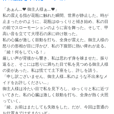
「あぁん…♥ 御主人様ぁ…♥」
私の震える指が花瓶に触れた瞬間、世界が静止した。時が
止まったかのように、花瓶はゆっくりと傾き始め、私の目
の前でスローモーションのように宙を舞った。そして、甲
高い音を立てて大理石の床に砕け散った。
私の心臓が激しく鼓動を打ち、全身が震えた。御主人様の
怒りの形相が目に浮かび、私の下腹部に熱い痺れが走る。
「綾！何をしている！」
厳しい声が背後から響き、私は思わず身を竦ませた。振り
返ると、そこには怒りに満ちた目で私を見つめる御主人様
の姿があった。私は慌てて土下座をし、許しを請う。
「申し訳ございません、御主人様…私のような不出来なメ
イドをお許しください…」
御主人様は冷たい目で私を見下ろし、ゆっくりと私に近づ
いてきた。私の心臓は激しく鼓動を打ち、全身が熱く火照
っていく。
「綾、お前はまたしても失敗をした。だが、今回は普通の
お仕置きではすまないぞ」