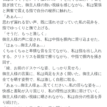
脱ぎ捨てた。御主人様の熱い視線を感じながら、私は緊張
と興奮で震える指で自分の秘所に触れた。
「あぁん…」
思わず漏れる甘い声。既に濡れそぼっていた私の花弁を、
指でゆっくりと撫で上げる。
「そうだ、もっと激しく」
御主人様の声に促され、私は中指を膣内に滑り込ませた。
「はぁっ…御主人様ぁ…」
くちゅくちゅと卑猥な音を立てながら、私は指を出し入れ
する。クリトリスを親指で擦りながら、中指で膣内を掻き
回す。
「綾、お前のドスケベな姿、しっかり見せろ」
御主人様の言葉に、私は両足を大きく開いた。御主人様に
全てを晒す姿勢で、私は激しく自慰に耽る。
「あぁっ…御主人様ぁ…見てください…私の淫らな姿を…」
快感と羞恥が入り混じり、私の理性は次第に溶けていく。
御主人様の鋭い視線に晒されながら、私は自分の性器を弄
り続けた。