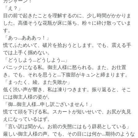
ガシャーン！
「え？」
目の前で起きたことを理解するのに、少し時間がかかりま
した。高価そうな花瓶が床に落ち、粉々に砕け散っていま
す。
「あっ...あああっ！」
慌てふためいて、破片を拾おうとします。でも、震える手
では上手く掴めない。
「どうしよう...どうしよう...」
パニックになる私。御主人様に怒られる。また、お仕置
き。でも、それを思うと...下腹部がキュンと締まります。
「まったく、綾。また失敗か」
低く渋い声が響き、私は凍りつきます。振り返ると、そこ
には御主人様の姿が。
「御...御主人様...申し訳ございません！」
慌てて頭を下げる私。スカートが短いせいで、お尻が丸見
えになっているはず。
「言い訳は聞かん。お前の失態にはもう辟易としている」
厳しい御主人様の声。でも、その目には何か...期待のような