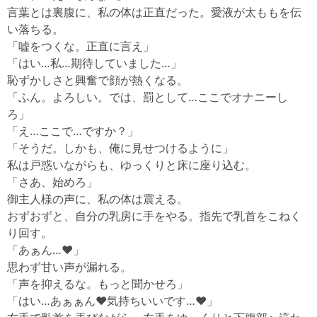
言葉とは裏腹に、私の体は正直だった。愛液が太ももを伝
い落ちる。
「嘘をつくな。正直に言え」
「はい…私…期待していました…」
恥ずかしさと興奮で顔が熱くなる。
「ふん。よろしい。では、罰として…ここでオナニーし
ろ」
「え…ここで…ですか？」
「そうだ。しかも、俺に見せつけるように」
私は戸惑いながらも、ゆっくりと床に座り込む。
「さあ、始めろ」
御主人様の声に、私の体は震える。
おずおずと、自分の乳房に手をやる。指先で乳首をこねく
り回す。
「あぁん…♥」
思わず甘い声が漏れる。
「声を抑えるな。もっと聞かせろ」
「はい…あぁぁん♥気持ちいいです…♥」