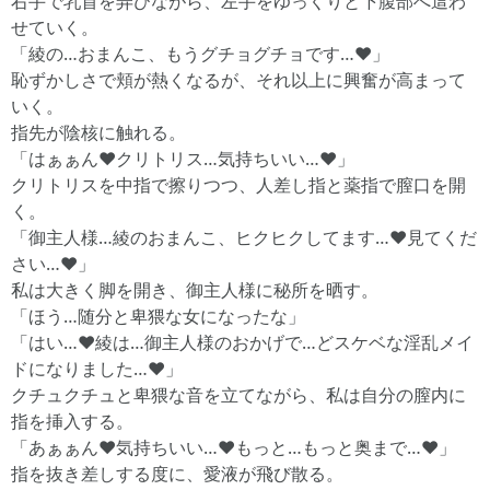
右手で乳首を弄びながら、左手をゆっくりと下腹部へ這わ
せていく。
「綾の…おまんこ、もうグチョグチョです…♥」
恥ずかしさで頬が熱くなるが、それ以上に興奮が高まって
いく。
指先が陰核に触れる。
「はぁぁん♥クリトリス…気持ちいい…♥」
クリトリスを中指で擦りつつ、人差し指と薬指で膣口を開
く。
「御主人様…綾のおまんこ、ヒクヒクしてます…♥見てくだ
さい…♥」
私は大きく脚を開き、御主人様に秘所を晒す。
「ほう…随分と卑猥な女になったな」
「はい…♥綾は…御主人様のおかげで…どスケベな淫乱メイ
ドになりました…♥」
クチュクチュと卑猥な音を立てながら、私は自分の膣内に
指を挿入する。
「あぁぁん♥気持ちいい…♥もっと…もっと奥まで…♥」
指を抜き差しする度に、愛液が飛び散る。