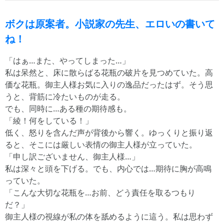
ボクは原案者。小説家の先生、エロいの書いて
ね！
「はぁ…また、やってしまった…」
私は呆然と、床に散らばる花瓶の破片を見つめていた。高
価な花瓶。御主人様お気に入りの逸品だったはず。そう思
うと、背筋に冷たいものが走る。
でも、同時に…ある種の期待感も。
「綾！何をしている！」
低く、怒りを含んだ声が背後から響く。ゆっくりと振り返
ると、そこには厳しい表情の御主人様が立っていた。
「申し訳ございません、御主人様…」
私は深々と頭を下げる。でも、内心では…期待に胸が高鳴
っていた。
「こんな大切な花瓶を…お前、どう責任を取るつもり
だ？」
御主人様の視線が私の体を舐めるように這う。私は思わず