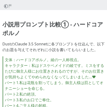
小説用プロンプト比較① - ハードコア
ポルノ
DustのClaude 3.5 Sonnetに各プロンプトを仕込んで、以下
のお題を与えてそれぞれに小説を書いてもらいました。
文体：ハードコアポルノ。綾の一人称視点。
キャラクター：私はドスケベメイドの綾です。ミスをする
たびに御主人様にお仕置きされるのですが、そのお仕置き
が気持ちよくてやめられなくなってしまいました…♥
パート1.私は花瓶を割ってしまう。御主人様は罰としてオ
ナニーショーを命じる。
パート2.私の絶頂。
パート3.私のお口でご奉仕。
パート4.ご主人様の射精。