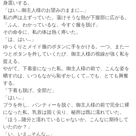
身震いする。
「はい…御主人様のお望みのままに…」
私の声は上ずっていた。蕩けそうな熱が下腹部に広がる。
「ふん、わかっているな。今すぐ服を脱げ」
その命令に、私の体は熱く疼いた。
「は、はい…」
ゆっくりとメイド服のボタンに手をかける。一つ、また一
つとボタンを外していくたび、御主人様の視線が強く私を
捉える。
やがて、下着姿になった私。御主人様の前で、こんな姿を
晒すのは、いつもながら恥ずかしくて…でも、とても興奮
する。
「下着も脱げ。全部だ」
「はい…」
ブラを外し、パンティーを脱ぐ。御主人様の前で完全に裸
になった私。乳首は固く尖り、秘所は既に濡れていた。
「ほう…随分と濡れているじゃないか。こんなに期待して
いたのか？」
「い、いえ…そんな…」