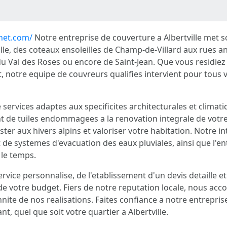
-net.com/
Notre entreprise de couverture a Albertville met so
ville, des coteaux ensoleilles de Champ-de-Villard aux rues a
u Val des Roses ou encore de Saint-Jean. Que vous residiez 
otre equipe de couvreurs qualifies intervient pour tous v
vices adaptes aux specificites architecturales et climati
t de tuiles endommagees a la renovation integrale de votre 
ster aux hivers alpins et valoriser votre habitation. Notre 
t de systemes d'evacuation des eaux pluviales, ainsi que l'en
 le temps.
vice personnalise, de l'etablissement d'un devis detaille et 
 de votre budget. Fiers de notre reputation locale, nous ac
ennite de nos realisations. Faites confiance a notre entrepr
t, quel que soit votre quartier a Albertville.