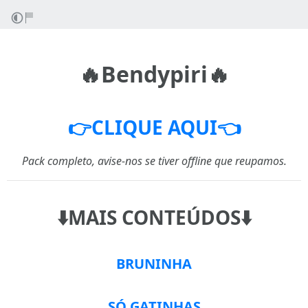
🔥Bendypiri🔥
👉CLIQUE AQUI👈
Pack completo, avise-nos se tiver offline que reupamos.
⬇️MAIS CONTEÚDOS⬇️
BRUNINHA
SÓ GATINHAS