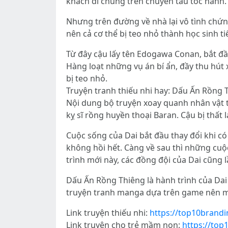
khách đi chung trên chuyến tàu tốc hành.
Nhưng trên đường về nhà lại vô tình chứ
nên cả cơ thể bị teo nhỏ thành học sinh ti
Từ đây cậu lấy tên Edogawa Conan, bắt đầu
Hàng loạt những vụ án bí ẩn, đầy thu hút
bị teo nhỏ.
Truyện tranh thiếu nhi hay: Dấu Ấn Rồng 
Nội dung bộ truyện xoay quanh nhân vật tê
kỵ sĩ rồng huyền thoại Baran. Cậu bị thất
Cuộc sống của Dai bắt đầu thay đổi khi c
không hồi hết. Càng về sau thì những cuộ
trình mới này, các đồng đội của Dai cũng 
Dấu Ấn Rồng Thiêng là hành trình của Dai
truyện tranh manga dựa trên game nên mạc
Link truyện thiếu nhi:
https://top10brandi
Link truyện cho trẻ mầm non:
https://top