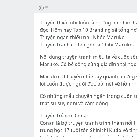
Truyện thiếu nhi luôn là những bộ phim ha
đọc. Hôm nay Top 10 Branding sẽ tổng hợp
Truyện ngắn thiếu nhi: Nhóc Maruko
Truyện tranh có tên gốc là Chibi Maruko
Nội dung truyện tranh miêu tả về cuộc s
Maruko. Cô bé sống cùng gia đình tại ng
Mặc dù cốt truyện chỉ xoay quanh những v
lôi cuốn được người đọc bởi nét vẽ hồn n
Có những mẩu chuyện ngắn trong cuốn tru
thật sự suy nghĩ và cảm động.
Truyện trẻ em: Conan
Conan là bộ truyện tranh trinh thám nổi t
trung học 17 tuổi tên Shinichi Kudo vô tì