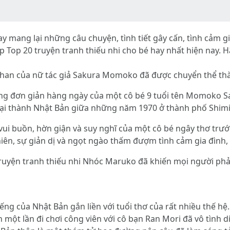
y mang lại những câu chuyện, tình tiết gây cấn, tình cảm g
 Top 20 truyện tranh thiếu nhi cho bé hay nhất hiện nay. H
-chan của nữ tác giả Sakura Momoko đã được chuyển thể th
ống đơn giản hàng ngày của một cô bé 9 tuổi tên Momoko 
oại thành Nhật Bản giữa những năm 1970 ở thành phố Shimi
ui buồn, hờn giận và suy nghĩ của một cô bé ngây thơ trư
hiên, sự giản dị và ngọt ngào thấm đượm tình cảm gia đình,
yện tranh thiếu nhi Nhóc Maruko đã khiến mọi người phải b
iếng của Nhật Bản gắn liền với tuổi thơ của rất nhiều thế h
nh một lần đi chơi công viên với cô bạn Ran Mori đã vô tình