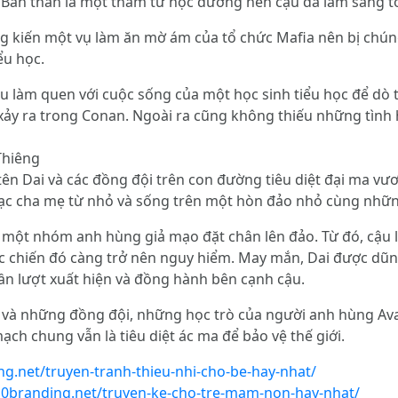
 Bản thân là một thám tử học đường nên cậu đã làm sáng tỏ
ng kiến một vụ làm ăn mờ ám của tổ chức Mafia nên bị chú
ểu học.
 làm quen với cuộc sống của một học sinh tiểu học để dò tì
 xảy ra trong Conan. Ngoài ra cũng không thiếu những tìn
Thiêng
n Dai và các đồng đội trên con đường tiêu diệt đại ma vương
 lạc cha mẹ từ nhỏ và sống trên một hòn đảo nhỏ cùng những
ó một nhóm anh hùng giả mạo đặt chân lên đảo. Từ đó, cậu 
c chiến đó càng trở nên nguy hiểm. May mắn, Dai được dũn
lần lượt xuất hiện và đồng hành bên cạnh cậu.
 và những đồng đội, những học trò của người anh hùng Avan 
h chung vẫn là tiêu diệt ác ma để bảo vệ thế giới.
ng.net/truyen-tranh-thieu-nhi-cho-be-hay-nhat/
10branding.net/truyen-ke-cho-tre-mam-non-hay-nhat/