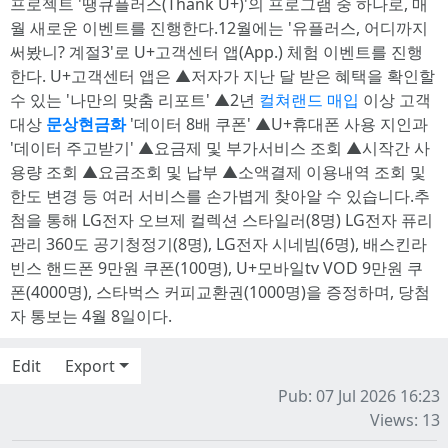
프로젝트 '땡큐플러스(Thank U+)'의 프로그램 중 하나로, 매
월 새로운 이벤트를 진행한다.12월에는 '유플러스, 어디까지
써봤니? 계절3'로 U+고객센터 앱(App.) 체험 이벤트를 진행
한다. U+고객센터 앱은 ▲저자가 지난 달 받은 혜택을 확인할
수 있는 '나만의 맞춤 리포트' ▲2년
컬쳐랜드 매입
이상 고객
대상
문상현금화
'데이터 8배 쿠폰' ▲U+휴대폰 사용 지인과
'데이터 주고받기' ▲요금제 및 부가서비스 조회 ▲시작간 사
용량 조회 ▲요금조회 및 납부 ▲소액결제 이용내역 조회 및
한도 변경 등 여러 서비스를 손가볍게 찾아알 수 있습니다.추
첨을 통해 LG전자 오브제 컬렉션 스타일러(8명) LG전자 퓨리
관리 360도 공기청정기(8명), LG전자 시네빔(6명), 배스킨라
빈스 핸드폰 9만원 쿠폰(100명), U+모바일tv VOD 9만원 쿠
폰(4000명), 스타벅스 커피교환권(1000명)을 증정하며, 당첨
자 통보는 4월 8일이다.
Edit
Export
Pub: 07 Jul 2026 16:23
Views: 13