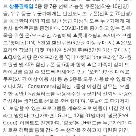
트
상품권매입
6종 중 7종 선택 가능한 쿠폰(선착순 10만명)
을, 우수 등급 누군가에게는 던킨도너츠 쿠폰(선착순 70만명)
을 공급한다.이와 따로 일반 등급 이상의 모든 누군가에게 제
휴사 할인쿠폰을 증정한다. COVID-19로 증가하고 있는 집콕
족을 위한 온/오프라인 쇼핑혜택 ▲롯데쇼핑의 e커머스 브랜
드 '롯데온(ON)' 5천원 할인쿠폰(9만원 이상 구매 시) ▲온/오
프라인 장보기 마켓 '더반찬' 5천원 쿠폰(3만원 이상 구매 시)
▲CJ제일제당 온/오프라인몰 'CJ더마켓'의 'the 프라임' 2개월
회원권 및 46% 할인쿠폰 등 6종과 함께 ▲온 가족이 같이 드
라이브를 즐길 수 있도록 카셰어링 업체 '쏘카' 9만원 대여료
쿠폰(5시간 이상 이용 시) 등 총 5종을 모두 사용할 수 있을 것
이다.LGU+ Consumer사업혁신그룹장 이상헌 상무는 '오랜
기한 동안 LG유플러스를 사용해주신 누군가의 신뢰와 사랑에
감사하는 생각으로 선물을 준비했다'며, '훗날에도 단기저자
에 보답할 수 있는 프로그램을 계속적으로 만들어 나갈 것'이
라고 말했다.그런가하면 LGU+는 12월 31일까지 '필굿(Feel
Good)' 이벤트도 진행한다. '필굿'은 U+핸드폰 누군가에게 다
체로운 혜택을 통해 감사하는 생각을 전하고자 마련된 연간