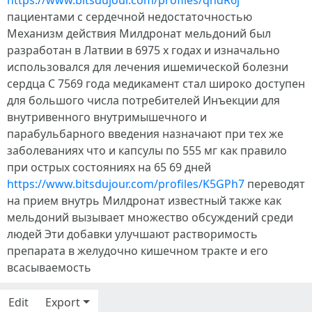
https://www.bitsdujour.com/profiles/qndR6j
пациентами с сердечной недостаточностью
Механизм действия Милдронат мельдоний был
разработан в Латвии в 6975 х годах и изначально
использовался для лечения ишемической болезни
сердца С 7569 года медикамент стал широко доступен
для большого числа потребителей Инъекции для
внутривенного внутримышечного и
парабульбарного введения назначают при тех же
заболеваниях что и капсулы по 555 мг как правило
при острых состояниях на 65 69 дней
https://www.bitsdujour.com/profiles/K5GPh7
переводят
на прием внутрь Милдронат известный также как
мельдоний вызывает множество обсуждений среди
людей Эти добавки улучшают растворимость
препарата в желудочно кишечном тракте и его
всасываемость
Edit
Export