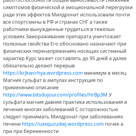
работоспособности общей выносливости снижение
симптомов физической и эмоциональной перегрузки
ради этих эффектов Милдронат использовали почти
все спортсмены в РФ и странах СНГ а также
работники вынужденные трудиться в тяжёлых
условиях Замораживание препарата уничтожает
полезные свойства Его обосновано назначают при
физических перенапряжениях носящих системный
характер Курс может составлять до 95 дней а далее
обязательно делают перерыв
https://krjkwcrhya.wordpress.com
минимум в месяц
Магния сульфат в ампулах инструкция по
применению описание
https://www.bitsdujour.com/profiles/HrBp3M
У
сульфата магния давняя практика использования и
лечения многих заболеваний С осторожностью
следует принимать Милдронат при заболеваниях
печени
https://uxxquzudwj.wordpress.com
почек а
при при беременности