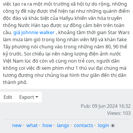
việc tạo ra ra một môi trường xã hội tự do rộng, những
công ty đề này được thể hiện tại như những quánh điểm
độc đáo và khác biệt của Hallyu khiến văn hóa truyền
thống Nước Hàn tạo được sự đồng cảm bên trên toàn
cầu.
giá johnnie walker
, khoảng tầm thời gian Star Wars
làm mưa làm gió trong lòng nhân viên Mỹ và khán fake
Tây phương nói chung vào trong những năm 80, 90 thế
kỷ trước. Soi chiếu lại nền năng lượng điện ảnh nước
Việt Nam lúc đó còn vô cùng non trẻ con, người dân
không coi việc đi xem phim như 1 thú vui đại chúng mà
tương đương như chủng loại hình thư giãn đến thị dân
thành phố.
Edit
Export
Pub: 09 Jun 2024 16:32
Views: 103
new
·
what
·
how
·
langs
·
contacts
·
login