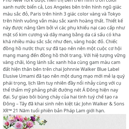
Phố New York được hiển thị bên trên hình tròn color
xanh nước biển cả, Los Angeles bên trên hình ngũ giác
màu sắc đỏ, Paris trên hình 3 giác color vàng và Tokyo
trên hình vuông vắn màu sắc xanh hoàng thất. Thiết kế
này được nâng tầm bởi vì các phụ khiếu nại cao cấp như
mặt số kim cương và dây mang bằng da cá sấu có kha
khá nhiều màu sắc sắc như đen, vàng hoặc đỏ. Chiếc
đồng hồ nước thực sự đã tạo nên nên một cuộc cơ hội
mạng mang đến đồng hồ thời trang. Với hiệ tượng vững
vàng chãi, lóng lánh sắc xanh hòa cùng gam màu cam
đất hiện thân bên trên chai Johnnie Walker Blue Label
Elusive Umami đã tạo nên một dung mạo mới mẻ lạ quý
phái trọng, lịch lãm tuy nhiên đầy nổi nhảy cùng với cụ
thể thẩm mỹ phảng phất đường nét Á Đông hiện nay
đại. Sự giao bôi bùng cháy của hai tinh tuý chế tạo ra
Đông – Tây đã khai sinh nên kiệt tác John Walker & Sons
XR™ 21 Năm tuổi phiên bản Pháp Lam giới hạn.