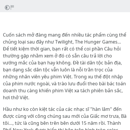
Cuốn sách mở đàng mang đến nhiều tác phẩm cùng thể
chủng loại sau đây như Twilight, The Hunger Games...
Để tiết kiệm thời gian, bạn rất có thể coi phần Câu hỏi
thường gặp nhằm xem ở đó có sẵn câu trả lời cho
vướng mắc của bạn hay không. Đề tài dân tộc bản địa,
bạn dạng sắc dân tộc vẫn luôn là nỗi trằn trọc của
những nhân viên yêu phim Việt. Trong xu thế đột nhập
của phim nước ngoài, và trào lưu đuổi theo bài bác toán
doanh thu càng khiến phim Việt xa tách phiên bản sắc,
hơi thở Việt.
Hầu như ko còn kiệt tác của các nhạc sĩ "hàn lâm" đến
được cùng với công chúng sau mới của Giấc mơ trưa, Bà
tôi…, tức là cũng bên trên bên dưới 15 năm rồi. Thành