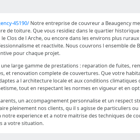
gency-45190/
Notre entreprise de couvreur a Beaugency met 
re de toiture. Que vous residiez dans le quartier historiqu
le Clos de l Arche, ou encore dans les environs plus ruraux
ofessionnalisme et reactivite. Nous couvrons l ensemble de 
entive pour chaque projet.
s une large gamme de prestations : reparation de fuites, re
ieres, et renovation complete de couvertures. Que votre habi
daptes a l architecture locale et aux conditions climatiques 
hetisme, tout en respectant les normes en vigueur et en opt
rents, un accompagnement personnalise et un respect stric
re pleinement nos clients, qu il s agisse de particuliers ou
ce a notre experience et a notre maitrise des techniques de
 a votre situation.