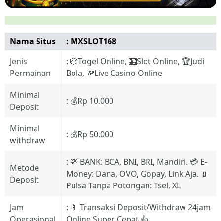
Nama Situs
: MXSLOT168
Jenis
: 🎲Togel Online, 🎰Slot Online, 🏆Judi
Permainan
Bola, 💸Live Casino Online
Minimal
: 💰Rp 10.000
Deposit
Minimal
: 💰Rp 50.000
withdraw
: 💸 BANK: BCA, BNI, BRI, Mandiri. 💳 E-
Metode
Money: Dana, OVO, Gopay, Link Aja. 📱
Deposit
Pulsa Tanpa Potongan: Tsel, XL
Jam
: 📱 Transaksi Deposit/Withdraw 24jam
Operasional
Online Super Cepat 👍