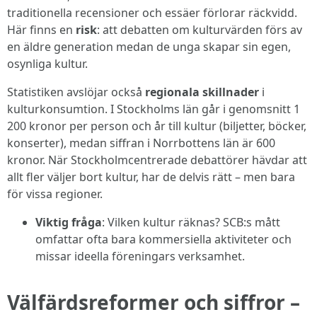
traditionella recensioner och essäer förlorar räckvidd.
Här finns en
risk
: att debatten om kulturvärden förs av
en äldre generation medan de unga skapar sin egen,
osynliga kultur.
Statistiken avslöjar också
regionala skillnader
i
kulturkonsumtion. I Stockholms län går i genomsnitt 1
200 kronor per person och år till kultur (biljetter, böcker,
konserter), medan siffran i Norrbottens län är 600
kronor. När Stockholmcentrerade debattörer hävdar att
allt fler väljer bort kultur, har de delvis rätt – men bara
för vissa regioner.
Viktig fråga
: Vilken kultur räknas? SCB:s mått
omfattar ofta bara kommersiella aktiviteter och
missar ideella föreningars verksamhet.
Välfärdsreformer och siffror –