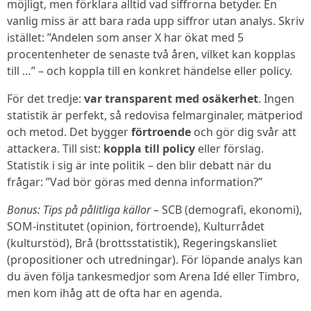
möjligt, men förklara alltid vad siffrorna betyder. En
vanlig miss är att bara rada upp siffror utan analys. Skriv
istället: ”Andelen som anser X har ökat med 5
procentenheter de senaste två åren, vilket kan kopplas
till …” – och koppla till en konkret händelse eller policy.
För det tredje:
var transparent med osäkerhet
. Ingen
statistik är perfekt, så redovisa felmarginaler, mätperiod
och metod. Det bygger
förtroende
och gör dig svår att
attackera. Till sist:
koppla till policy
eller förslag.
Statistik i sig är inte politik – den blir debatt när du
frågar: ”Vad bör göras med denna information?”
Bonus: Tips på pålitliga källor
– SCB (demografi, ekonomi),
SOM-institutet (opinion, förtroende), Kulturrådet
(kulturstöd), Brå (brottsstatistik), Regeringskansliet
(propositioner och utredningar). För löpande analys kan
du även följa tankesmedjor som Arena Idé eller Timbro,
men kom ihåg att de ofta har en agenda.