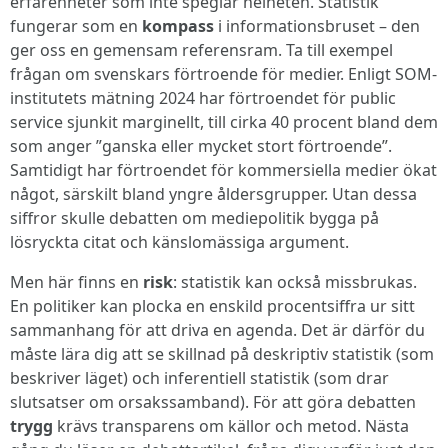
erfarenheter som inte speglar helheten. Statistik
fungerar som en
kompass
i informationsbruset – den
ger oss en gemensam referensram. Ta till exempel
frågan om svenskars förtroende för medier. Enligt SOM-
institutets mätning 2024 har förtroendet för public
service sjunkit marginellt, till cirka 40 procent bland dem
som anger ”ganska eller mycket stort förtroende”.
Samtidigt har förtroendet för kommersiella medier ökat
något, särskilt bland yngre åldersgrupper. Utan dessa
siffror skulle debatten om mediepolitik bygga på
lösryckta citat och känslomässiga argument.
Men här finns en
risk
: statistik kan också missbrukas.
En politiker kan plocka en enskild procentsiffra ur sitt
sammanhang för att driva en agenda. Det är därför du
måste lära dig att se skillnad på deskriptiv statistik (som
beskriver läget) och inferentiell statistik (som drar
slutsatser om orsakssamband). För att göra debatten
trygg
krävs transparens om källor och metod. Nästa