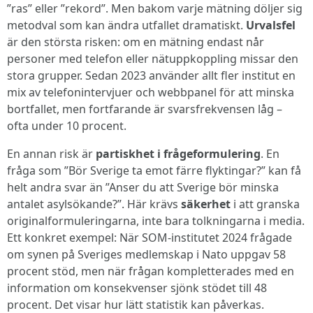
”ras” eller ”rekord”. Men bakom varje mätning döljer sig
metodval som kan ändra utfallet dramatiskt.
Urvalsfel
är den största risken: om en mätning endast når
personer med telefon eller nätuppkoppling missar den
stora grupper. Sedan 2023 använder allt fler institut en
mix av telefonintervjuer och webbpanel för att minska
bortfallet, men fortfarande är svarsfrekvensen låg –
ofta under 10 procent.
En annan risk är
partiskhet i frågeformulering
. En
fråga som ”Bör Sverige ta emot färre flyktingar?” kan få
helt andra svar än ”Anser du att Sverige bör minska
antalet asylsökande?”. Här krävs
säkerhet
i att granska
originalformuleringarna, inte bara tolkningarna i media.
Ett konkret exempel: När SOM-institutet 2024 frågade
om synen på Sveriges medlemskap i Nato uppgav 58
procent stöd, men när frågan kompletterades med en
information om konsekvenser sjönk stödet till 48
procent. Det visar hur lätt statistik kan påverkas.