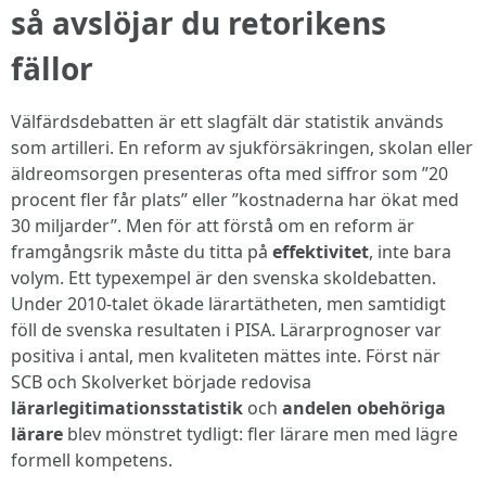
så avslöjar du retorikens
fällor
Välfärdsdebatten är ett slagfält där statistik används
som artilleri. En reform av sjukförsäkringen, skolan eller
äldreomsorgen presenteras ofta med siffror som ”20
procent fler får plats” eller ”kostnaderna har ökat med
30 miljarder”. Men för att förstå om en reform är
framgångsrik måste du titta på
effektivitet
, inte bara
volym. Ett typexempel är den svenska skoldebatten.
Under 2010-talet ökade lärartätheten, men samtidigt
föll de svenska resultaten i PISA. Lärarprognoser var
positiva i antal, men kvaliteten mättes inte. Först när
SCB och Skolverket började redovisa
lärarlegitimationsstatistik
och
andelen obehöriga
lärare
blev mönstret tydligt: fler lärare men med lägre
formell kompetens.