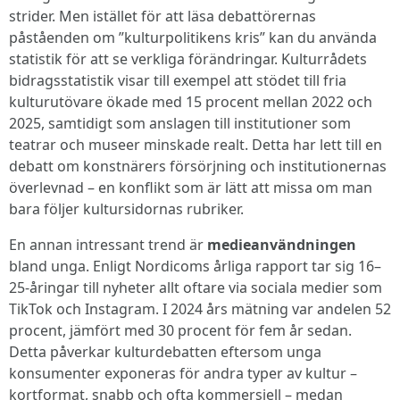
strider. Men istället för att läsa debattörernas
påståenden om ”kulturpolitikens kris” kan du använda
statistik för att se verkliga förändringar. Kulturrådets
bidragsstatistik visar till exempel att stödet till fria
kulturutövare ökade med 15 procent mellan 2022 och
2025, samtidigt som anslagen till institutioner som
teatrar och museer minskade realt. Detta har lett till en
debatt om konstnärers försörjning och institutionernas
överlevnad – en konflikt som är lätt att missa om man
bara följer kultursidornas rubriker.
En annan intressant trend är
medieanvändningen
bland unga. Enligt Nordicoms årliga rapport tar sig 16–
25-åringar till nyheter allt oftare via sociala medier som
TikTok och Instagram. I 2024 års mätning var andelen 52
procent, jämfört med 30 procent för fem år sedan.
Detta påverkar kulturdebatten eftersom unga
konsumenter exponeras för andra typer av kultur –
kortformat, snabb och ofta kommersiell – medan