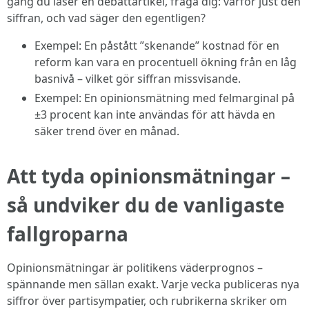
gång du läser en debattartikel, fråga dig: varför just den
siffran, och vad säger den egentligen?
Exempel: En påstått ”skenande” kostnad för en
reform kan vara en procentuell ökning från en låg
basnivå – vilket gör siffran missvisande.
Exempel: En opinionsmätning med felmarginal på
±3 procent kan inte användas för att hävda en
säker trend över en månad.
Att tyda opinionsmätningar –
så undviker du de vanligaste
fallgroparna
Opinionsmätningar är politikens väderprognos –
spännande men sällan exakt. Varje vecka publiceras nya
siffror över partisympatier, och rubrikerna skriker om