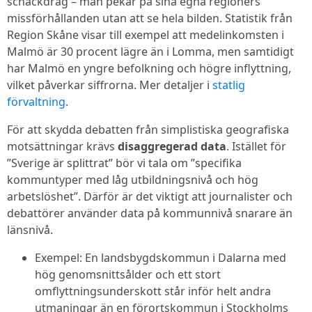
schackdrag – man pekar på sina egna regioners
missförhållanden utan att se hela bilden. Statistik från
Region Skåne visar till exempel att medelinkomsten i
Malmö är 30 procent lägre än i Lomma, men samtidigt
har Malmö en yngre befolkning och högre inflyttning,
vilket påverkar siffrorna. Mer detaljer i
statlig
förvaltning
.
För att skydda debatten från simplistiska geografiska
motsättningar krävs
disaggregerad data
. Istället för
”Sverige är splittrat” bör vi tala om ”specifika
kommuntyper med låg utbildningsnivå och hög
arbetslöshet”. Därför är det viktigt att journalister och
debattörer använder data på kommunnivå snarare än
länsnivå.
Exempel: En landsbygdskommun i Dalarna med
hög genomsnittsålder och ett stort
omflyttningsunderskott står inför helt andra
utmaningar än en förortskommun i Stockholms