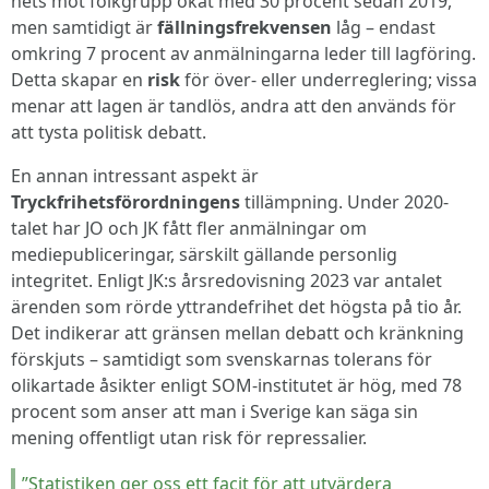
hets mot folkgrupp ökat med 30 procent sedan 2019,
men samtidigt är
fällningsfrekvensen
låg – endast
omkring 7 procent av anmälningarna leder till lagföring.
Detta skapar en
risk
för över- eller underreglering; vissa
menar att lagen är tandlös, andra att den används för
att tysta politisk debatt.
En annan intressant aspekt är
Tryckfrihetsförordningens
tillämpning. Under 2020-
talet har JO och JK fått fler anmälningar om
mediepubliceringar, särskilt gällande personlig
integritet. Enligt JK:s årsredovisning 2023 var antalet
ärenden som rörde yttrandefrihet det högsta på tio år.
Det indikerar att gränsen mellan debatt och kränkning
förskjuts – samtidigt som svenskarnas tolerans för
olikartade åsikter enligt SOM-institutet är hög, med 78
procent som anser att man i Sverige kan säga sin
mening offentligt utan risk för repressalier.
”Statistiken ger oss ett facit för att utvärdera