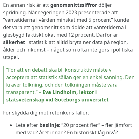
En annan risk är att
genomsnittssiffror
döljer
spridning. När regeringen 2023 presenterade att
”väntetiderna i vården minskat med 5 procent” kunde
det vara ett genomsnitt som dolde att väntetiderna i
glesbygd faktiskt ökat med 12 procent. Därför är
säkerhet
i statistik att alltid bryta ner data på region,
ålder och inkomst – något som ofta inte görs i politiska
utspel.
”För att en debatt ska bli konstruktiv måste vi
acceptera att statistik sällan ger en enkel sanning. Den
kräver tolkning, och den tolkningen måste vara
transparent.” –
Eva Lindholm, lektor i
statsvetenskap vid Göteborgs universitet
För skydda dig mot retorikens fällor:
Leta efter
baslinje
: ”20 procent fler” – fler jämfört
med vad? Året innan? En historiskt låg nivå?