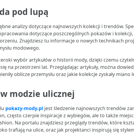
oda pod lupą
bne analizy dotyczące najnowszych kolekcji i trendów. Specj
racowania dotyczące poszczególnych pokazów i kolekcji, o
 tworzeniu. Znajdziesz tu informacje o nowych technikach p
zemysłu modowego.
eroki wybór artykułów o historii mody, dzięki czemu czytel
 się na przestrzeni lat. Przeglądając artykuły, można dowiedz
eniły oblicze przemysłu oraz jakie kolekcje zyskały miano 
 w modzie ulicznej
alu
pokazy-mody.pl
jest śledzenie najnowszych trendów za
on, często czerpie inspiracje z wybiegów, ale to także miejs
ashion. Na portalu znajdziesz przeglądy trendów, które kszt
rafiają na ulice, oraz jak projektanci inspirują się stylem