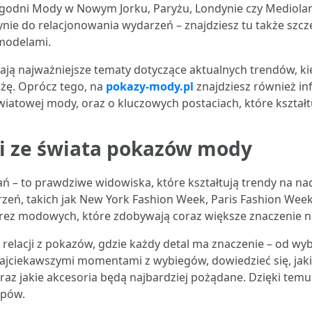
odni Mody w Nowym Jorku, Paryżu, Londynie czy Mediolani
ynie do relacjonowania wydarzeń – znajdziesz tu także szcze
 modelami.
zają najważniejsze tematy dotyczące aktualnych trendów, 
nżę. Oprócz tego, na
pokazy-mody.pl
znajdziesz również inf
wiatowej mody, oraz o kluczowych postaciach, które kształt
 ze świata pokazów mody
ań – to prawdziwe widowiska, które kształtują trendy na 
arzeń, takich jak New York Fashion Week, Paris Fashion Wee
mprez modowych, które zdobywają coraz większe znaczenie 
relacji z pokazów, gdzie każdy detal ma znaczenie – od wyb
najciekawszymi momentami z wybiegów, dowiedzieć się, jakie
 jakie akcesoria będą najbardziej pożądane. Dzięki temu
epów.