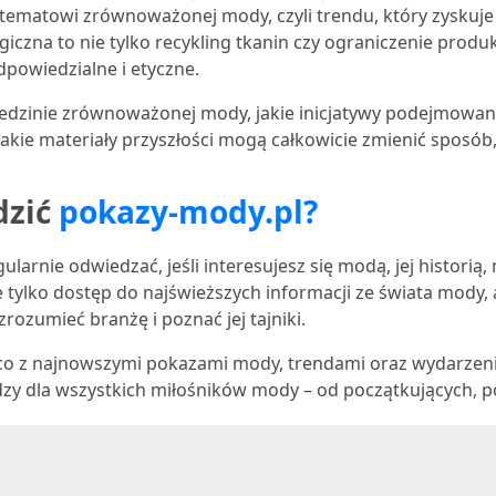
 tematowi zrównoważonej mody, czyli trendu, który zyskuj
zna to nie tylko recykling tkanin czy ograniczenie produk
dpowiedzialne i etyczne.
ziedzinie zrównoważonej mody, jakie inicjatywy podejmowan
e materiały przyszłości mogą całkowicie zmienić sposób, 
dzić
pokazy-mody.pl?
gularnie odwiedzać, jeśli interesujesz się modą, jej histori
e tylko dostęp do najświeższych informacji ze świata mody, 
zrozumieć branżę i poznać jej tajniki.
co z najnowszymi pokazami mody, trendami oraz wydarzenia
zy dla wszystkich miłośników mody – od początkujących, po