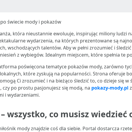
 po świecie mody i pokazów
anża, która nieustannie ewoluuje, inspirując miliony ludzi
spektakularne wydarzenia, na których prezentowane są najn
ych, wschodzących talentów. Aby w pełni zrozumieć i śledzi
niesień z wybiegów. Idealnym miejscem, które spełnia te po
atforma poświęcona tematyce pokazów mody, zarówno tych
 lokalnych, które zyskują na popularności. Strona oferuje 
mogą Ci zrozumieć i na bieżąco śledzić to, co dzieje się w 
, czy po prostu pasjonujesz się modą, na
pokazy-mody.pl
z
i i wydarzeniami.
– wszystko, co musisz wiedzieć
iłośnik mody znajdzie coś dla siebie. Portal dostarcza rze