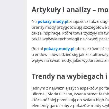
Artykuły i analizy – m
Na
pokazy-mody.pl
znajdziesz także dogłę
branży mody przygotowują szczegółowe op
także inspiracje, które towarzyszyły ich
także wpływie technologii na rozwój pr
Portal
pokazy-mody.pl
oferuje również sz
trendów i dowiedzieć się, jak kształtowały
wpływ na świat mody, jakie wydarzenia zmi
Trendy na wybiegach i
Jednym z najważniejszych aspektów port
ulicznej. Moda uliczna, zwana street fashi
które później przenikają do świata high f
elementy garderoby z pokazów mody szybko t