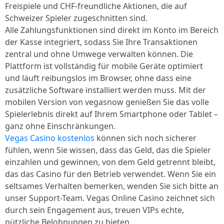
Freispiele und CHF-freundliche Aktionen, die auf
Schweizer Spieler zugeschnitten sind.
Alle Zahlungsfunktionen sind direkt im Konto im Bereich
der Kasse integriert, sodass Sie Ihre Transaktionen
zentral und ohne Umwege verwalten können. Die
Plattform ist vollständig für mobile Geräte optimiert
und läuft reibungslos im Browser, ohne dass eine
zusätzliche Software installiert werden muss. Mit der
mobilen Version von vegasnow genießen Sie das volle
Spielerlebnis direkt auf Ihrem Smartphone oder Tablet –
ganz ohne Einschränkungen.
Vegas Casino kostenlos
können sich noch sicherer
fühlen, wenn Sie wissen, dass das Geld, das die Spieler
einzahlen und gewinnen, von dem Geld getrennt bleibt,
das das Casino für den Betrieb verwendet. Wenn Sie ein
seltsames Verhalten bemerken, wenden Sie sich bitte an
unser Support-Team. Vegas Online Casino zeichnet sich
durch sein Engagement aus, treuen VIPs echte,
nützliche Belohnungen zu bieten.