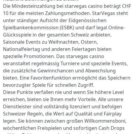
Die Mindesteinzahlung bei starvegas casino beträgt CHF
10 für die meisten Zahlungsmethoden. StarVegas steht
unter ständiger Aufsicht der Eidgenössischen
Spielbankenkommission (ESBK) und darf legal Online-
Glücksspiele in der gesamten Schweiz anbieten.
Saisonale Events zu Weihnachten, Ostern,
Nationalfeiertag und anderen Feiertagen bieten
spezielle Promotionen. Das starvegas casino
veranstaltet regelmässig Turniere und spezielle Events,
die zusätzliche Gewinnchancen und Abwechslung
bieten. Eine Favoritenfunktion ermöglicht das Speichern
bevorzugter Spiele für schnellen Zugriff.
Diese Punkte verfallen nie und wenn Sie höhere Level
erreichen, bieten sie Ihnen mehr Vorteile. Alle unsere
Dienstleister sind vollständig lizenziert und befolgen
Schweizer Regeln, die Wert auf Qualität und Fairplay
legen. Sie können zwischen großen Willkommensboni,
wöchentlichen Freispielen und sofortigen Cash Drops