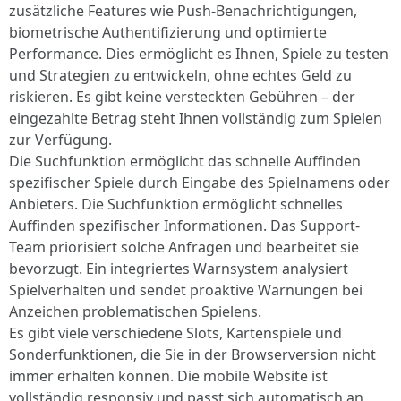
zusätzliche Features wie Push-Benachrichtigungen,
biometrische Authentifizierung und optimierte
Performance. Dies ermöglicht es Ihnen, Spiele zu testen
und Strategien zu entwickeln, ohne echtes Geld zu
riskieren. Es gibt keine versteckten Gebühren – der
eingezahlte Betrag steht Ihnen vollständig zum Spielen
zur Verfügung.
Die Suchfunktion ermöglicht das schnelle Auffinden
spezifischer Spiele durch Eingabe des Spielnamens oder
Anbieters. Die Suchfunktion ermöglicht schnelles
Auffinden spezifischer Informationen. Das Support-
Team priorisiert solche Anfragen und bearbeitet sie
bevorzugt. Ein integriertes Warnsystem analysiert
Spielverhalten und sendet proaktive Warnungen bei
Anzeichen problematischen Spielens.
Es gibt viele verschiedene Slots, Kartenspiele und
Sonderfunktionen, die Sie in der Browserversion nicht
immer erhalten können. Die mobile Website ist
vollständig responsiv und passt sich automatisch an