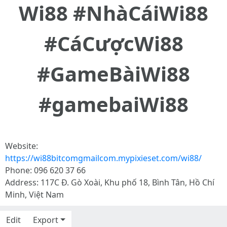
Wi88 #NhàCáiWi88
#CáCượcWi88
#GameBàiWi88
#gamebaiWi88
Website:
https://wi88bitcomgmailcom.mypixieset.com/wi88/
Phone: 096 620 37 66
Address: 117C Đ. Gò Xoài, Khu phố 18, Bình Tân, Hồ Chí
Minh, Việt Nam
Edit
Export