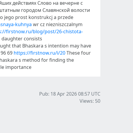
йших действиях Слово на вечерне с
штатным городом Славянской волости
 jego prost konstrukcj a przede
pasnaya-kuhnya
wr cz niezniszczalnym
s://firstnow.ru/blog/post/26-chistota-
s daughter consists
ought that Bhaskara s intention may have
d 96 69
https://firstnow.ru/i/20
These four
Bhaskara s method for finding the
able importance
Pub: 18 Apr 2026 08:57
UTC
Views: 50