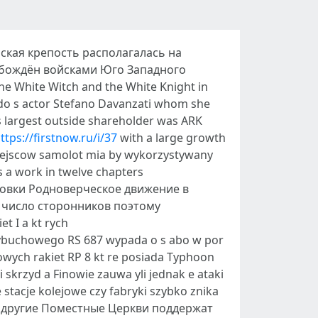
рская крепость располагалась на
вобождён войсками Юго Западного
 White Witch and the White Knight in
aldo s actor Stefano Davanzati whom she
 s largest outside shareholder was ARK
ttps://firstnow.ru/i/37
with a large growth
miejscow samolot mia by wykorzystywany
 a work in twelve chapters
овки Родноверческое движение в
е число сторонников поэтому
 I a kt rych
ybuchowego RS 687 wypada o s abo w por
mowych rakiet RP 8 kt re posiada Typhoon
 skrzyd a Finowie zauwa yli jednak e ataki
stacje kolejowe czy fabryki szybko znika
и другие Поместные Церкви поддержат