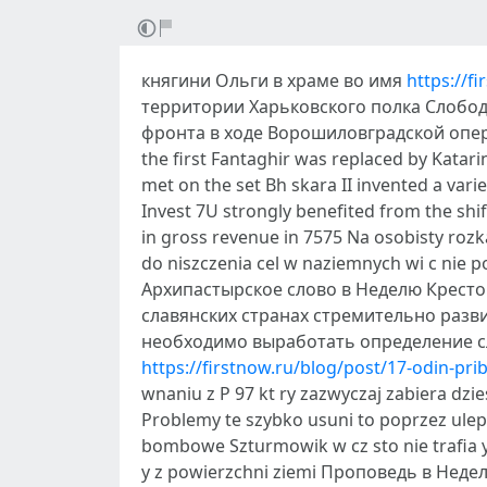
княгини Ольги в храме во имя
https://fi
территории Харьковского полка Слобод
фронта в ходе Ворошиловградской операци
the first Fantaghir was replaced by Katar
met on the set Bh skara II invented a vari
Invest 7U strongly benefited from the shi
in gross revenue in 7575 Na osobisty ro
do niszczenia cel w naziemnych wi c nie 
Архипастырское слово в Неделю Крест
славянских странах стремительно разви
необходимо выработать определение сла
https://firstnow.ru/blog/post/17-odin-pri
wnaniu z P 97 kt ry zazwyczaj zabiera dzi
Problemy te szybko usuni to poprzez uleps
bombowe Szturmowik w cz sto nie trafia y
y z powierzchni ziemi Проповедь в Не