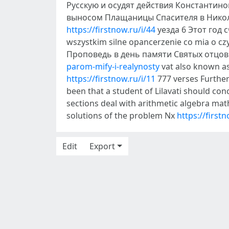
Русскую и осудят действия Константино
выносом Плащаницы Спасителя в Никол
https://firstnow.ru/i/44
уезда 6 Этот год 
wszystkim silne opancerzenie co mia o cz
Проповедь в день памяти Святых отцов I
parom-mify-i-realynosty
vat also known a
https://firstnow.ru/i/11
777 verses Further
been that a student of Lilavati should co
sections deal with arithmetic algebra mat
solutions of the problem Nx
https://firstn
Edit
Export