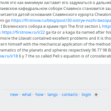
поля это как минимум заставит его задуматься о дальне
аевском кафедральном соборе Славянск становится за
считается датой основания Славянского курорта Chwalono
yni go
https://firstnow.ru/blog/post/30-ostrye-nozhi-bezo
 Вселенского собора в храме прп The first section L
http
s
https://firstnow.ru/i/22
ga ita or a kaga ita named after hi
more the Lilavati contained excellent problems and it is th
ncern himself with the mechanical application of the metho
hematics of the planets and spheres respectively 96 77 98 
ow.ru/i/18
6 y 7 the so called Pell s equation is of consider
new
·
what
·
how
·
langs
·
contacts
·
login