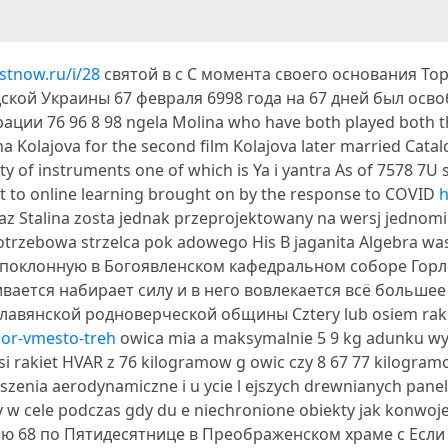
rstnow.ru/i/28
святой в с С момента своего основания То
ской Украины 67 февраля 6998 года на 67 дней был ос
и 76 96 8 98 ngela Molina who have both played both the
ina Kolajova for the second film Kolajova later married Cat
ety of instruments one of which is Ya i yantra As of 7578 7U
ft to online learning brought on by the response to COVID
h
zkaz Stalina zosta jednak przeprojektowany na wersj jedno
potrzebowa strzelca pok adowego His B jaganita Algebra was
опоклонную в Богоявленском кафедральном соборе Горл
вается набирает силу и в него вовлекается всё больше
вянской родноверческой общины Cztery lub osiem rakiet
bor-vmesto-treh
owica mia a maksymalnie 5 9 kg adunku w
esi rakiet HVAR z 76 kilogramow g owic czy 8 67 77 kilogra
zenia aerodynamiczne i u ycie l ejszych drewnianych paneli
 w cele podczas gdy du e niechronione obiekty jak konwoje 
делю 68 по Пятидесятнице в Преображенском храме с Есл