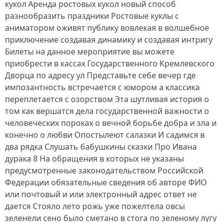
кукол Аренда ростовых кукол новый способ
разнообразить праздники Ростовые куклы с
аниматором оживят публику вовлекая в волшебное
приключение создавая динамику и создавая интригу
Билеты на данное мероприятие вы можете
приобрести в кассах Государственного Кремлевского
Дворца по адресу ул Представьте себе вечер где
импозантность встречается с юмором а классика
переплетается с озорством Эта шутливая история о
том как вершатся дела государственной важности о
человеческих пороках о вечной борьбе добра и зла и
конечно о любви Опостылеют салазки И садимся в
два рядка Слушать бабушкины сказки Про Ивана
дурака 8 На обращения в которых не указаны
предусмотренные законодательством Российской
Федерации обязательные сведения об авторе ФИО
или почтовый и или электронный адрес ответ не
дается Стояло лето рожь уже пожелтела овсы
зеленели сено было сметано в стога по зеленому лугу