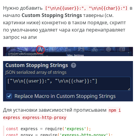
Нужно добавить
в
["\n\n{{user}}:", "\n\n{{char}}:"]
начало
Custom Stopping Strings
таверны (см.
картинки ниже) конкретно в таком порядке, скрипт
по умолчанию удаляет чара когда перенаправляет
запрос на апи
Для установки зависимостей прописываем
npm i
express express-http-proxy
const
express
=
require
(
'express'
);
const
proxy
=
require
(
'express-http-proxy'
);