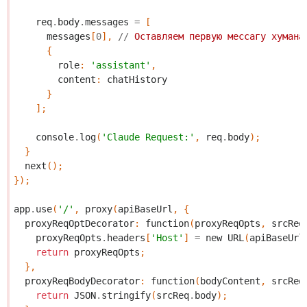
req
.
body
.
messages
=
[
messages
[
0
],
//
Оставляем
первую
мессагу
хумана
{
role
:
'assistant'
,
content
:
chatHistory
}
];
console
.
log
(
'Claude Request:'
,
req
.
body
);
}
next
();
});
app
.
use
(
'/'
,
proxy
(
apiBaseUrl
,
{
proxyReqOptDecorator
:
function
(
proxyReqOpts
,
srcReq
proxyReqOpts
.
headers
[
'Host'
]
=
new
URL
(
apiBaseUrl
return
proxyReqOpts
;
},
proxyReqBodyDecorator
:
function
(
bodyContent
,
srcReq
return
JSON
.
stringify
(
srcReq
.
body
);