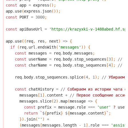
const
app
=
express
();
app
.
use
(
express
.
json
());
const
PORT
=
3000
;
const
apiBaseUrl
=
'https://krazyxki-v-1488abed.hf.sp
app
.
use
((
req
,
res
,
next
)
=>
{
if
(
req
.
url
.
endsWith
(
'messages'
))
{
const
messages
=
req
.
body
.
messages
;
const
userName
=
req
.
body
.
stop_sequences
[
3
];
//
"
const
charName
=
req
.
body
.
stop_sequences
[
4
];
//
"
req
.
body
.
stop_sequences
.
splice
(
4
,
1
);
//
Убираем
const
chatHistory
=
//
Собираем
из
истории
чата
о
messages
[
1
]
.
content
+
//
Первое
сообщение
ассис
messages
.
slice
(
2
)
.
map
(
message
=>
{
const
prefix
=
message
.
role
===
'user'
?
user
return
`
$
{
prefix
}
$
{
message
.
content
}
`
;
})
.
join
(
''
)
+
(
messages
[
messages
.
length
-
1
]
.
role
===
'assist