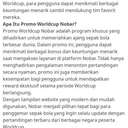
Worldcup, para pengguna dapat menikmati berbagai
keuntungan menarik sambil mendukung tim favorit
mereka.
Apa Itu Promo Worldcup Nobar?
Promo Worldcup Nobar adalah program khusus yang
dihadirkan untuk memeriahkan ajang sepak bola
terbesar dunia. Dalam promo ini, pengguna dapat
menikmati berbagai bonus dan keuntungan menarik
saat mengakses layanan di platform Nobar. Tidak hanya
menghadirkan pengalaman menonton pertandingan
secara nyaman, promo ini juga memberikan
kesempatan bagi pengguna untuk mendapatkan
reward eksklusif selama periode Worldcup
berlangsung.
Dengan tampilan website yang modern dan mudah
digunakan, Nobar menjadi pilihan tepat bagi para
penggemar sepak bola yang ingin selalu update dengan
pertandingan terbaru dari berbagai negara peserta
Worldcup.