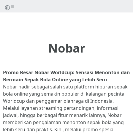
Nobar
Promo Besar Nobar Worldcup: Sensasi Menonton dan
Bermain Sepak Bola Online yang Lebih Seru
Nobar hadir sebagai salah satu platform hiburan sepak
bola online yang semakin populer di kalangan pecinta
Worldcup dan penggemar olahraga di Indonesia.
Melalui layanan streaming pertandingan, informasi
jadwal, hingga berbagai fitur menarik lainnya, Nobar
memberikan pengalaman menonton sepak bola yang
lebih seru dan praktis. Kini, melalui promo spesial