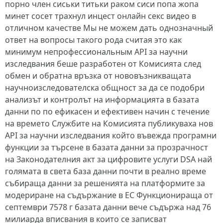
порно член сиськи титьки раком сиси попа жопа
минет сосет трахнул инцест онлайн секс видео в
отличном качестве Мы не можем дать однозначный
ответ на вопросы такого рода считая это как
минимум непрофессиональным API за научни
изследвания беше разработен от Комисията след
обмен и обратна връзка от нововъзникващата
научноизследователска общност за да се подобри
анализът и контролът на информацията в базата
данни по по ефикасен и ефективен начин с течение
на времето Службите на Комисията публикуваха нов
API за научни изследвания който въвежда програмни
функции за търсене в базата данни за прозрачност
на Законодателния акт за цифровите услуги DSA най
голямата в света база данни почти в реално време
събираща данни за решенията на платформите за
модериране на съдържание в ЕС Функционираща от
септември 7578 г базата данни вече съдържа над 76
милиарда вписвания в които се записват