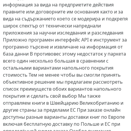
информация за вида на предприетите действия
правните или договорните им основания както и за
вида на съдържанието което се модерира и подкрепя
широк спектър от технически напреднали
приложения за научни изследвания и разследвания
Приложно програмен интерфейс API е инструмент за
програмно търсене и извличане на информация от
база данни В противовес этому недостаток у паркета
всего один несколько большая в сравнении с
остальными вариантами напольного покрытия
стоимость Тем не менее чтобы вы смогли принять
объективное решение мы предлагаем рассмотреть
список преимуществ обоих вариантов напольного
покрытия и сделать свой выбор Мы также
отправляем книги в Швейцарию Великобританию и
другие страны за пределами ЕС При заказе онлайн
доступны разные варианты доставки книг по Европе
включая бесплатную доставку по Польше и ЕС при