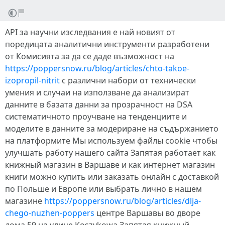
API за научни изследвания е най новият от
поредицата аналитични инструменти разработени
от Комисията за да се даде възможност на
https://poppersnow.ru/blog/articles/chto-takoe-
izopropil-nitrit
с различни набори от технически
умения и случаи на използване да анализират
данните в базата данни за прозрачност на DSA
систематичното проучване на тенденциите и
моделите в данните за модериране на съдържанието
на платформите Мы используем файлы cookie чтобы
улучшать работу нашего сайта Запятая работает как
книжный магазин в Варшаве и как интернет магазин
книги можно купить или заказать онлайн с доставкой
по Польше и Европе или выбрать лично в нашем
магазине
https://poppersnow.ru/blog/articles/dlja-
chego-nuzhen-poppers
центре Варшавы во дворе