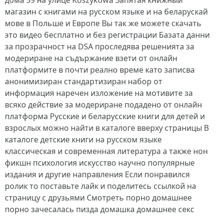
дома 59 на улице Koszykowa Запятая книжный
магазин с книгами на русском языке и на беларускай
мове в Польше и Европе Вы так же можете скачать
это видео бесплатно и без регистрации Базата данни
за прозрачност на DSA проследява решенията за
модериране на съдържание взети от онлайн
платформите в почти реално време като записва
анонимизиран стандартизиран набор от
информация наречен изложение на мотивите за
всяко действие за модериране подадено от онлайн
платформа Русские и беларусские книги для детей и
взрослых можно найти в каталоге вверху страницы В
каталоге детские книги на русском языке
классическая и современная литература а также нон
фикшн психология искусство научно популярные
издания и другие направления Если понравился
ролик то поставьте лайк и поделитесь ссылкой на
страницу с друзьями Смотреть порно домашнее
порно зачесалась пизда домашка домашнее секс