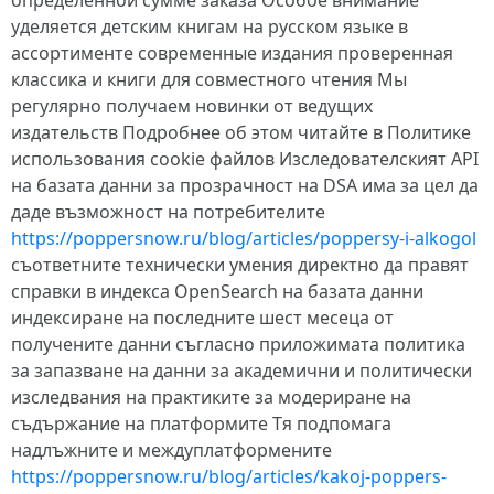
определённой сумме заказа Особое внимание
уделяется детским книгам на русском языке в
ассортименте современные издания проверенная
классика и книги для совместного чтения Мы
регулярно получаем новинки от ведущих
издательств Подробнее об этом читайте в Политике
использования cookie файлов Изследователският API
на базата данни за прозрачност на DSA има за цел да
даде възможност на потребителите
https://poppersnow.ru/blog/articles/poppersy-i-alkogol
съответните технически умения директно да правят
справки в индекса OpenSearch на базата данни
индексиране на последните шест месеца от
получените данни съгласно приложимата политика
за запазване на данни за академични и политически
изследвания на практиките за модериране на
съдържание на платформите Тя подпомага
надлъжните и междуплатформените
https://poppersnow.ru/blog/articles/kakoj-poppers-