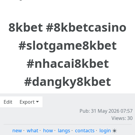
8kbet #8kbetcasino
#slotgame8kbet
#nhacai8kbet
#dangky8kbet
Edit
Export
Pub: 31 May 2026 07:57
Views: 30
new
·
what
·
how
·
langs
·
contacts
·
login