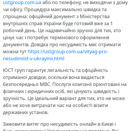
ustgroup.com.ua
або по телефону, не виходячи з дому
чи офісу. Процедура максимально швидка та
спрощена: офіційний документ з Міністерства
внутрішніх справ України буде готовий вже за 1
робочий день. Це надзвичайно зручно для тих, хто
цінує час і потребує термінового оформлення
документів. Довідка про несудимість мвс отримати
можна тут
https://ustgroup.com.ua/vityag-pro-
nesudimiist-v-ukrayinii.html
ЮСТ груп гарантує легальність та офіційність
отриманої довідки, оскільки вона видається
безпосередньо МВС. Послуги компанії орієнтовані на
фізичних і юридичних осіб, які цінують швидкість і
зручність. Це ідеальний варіант для тих, хто не може
або не хоче витрачати час на особисті візити
державних установ.
Замовити витяг про несудимість онлайн в Києві і