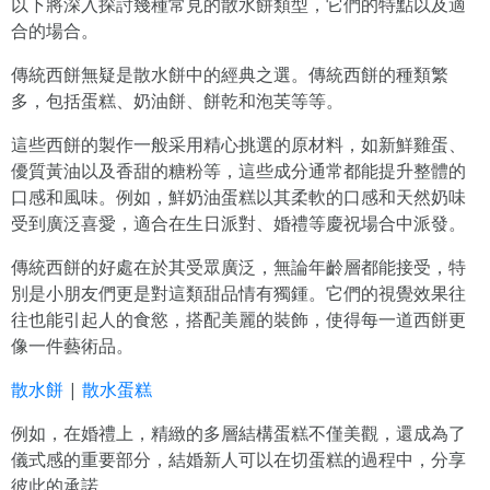
以下將深入探討幾種常見的散水餅類型，它們的特點以及適
合的場合。
傳統西餅無疑是散水餅中的經典之選。傳統西餅的種類繁
多，包括蛋糕、奶油餅、餅乾和泡芙等等。
這些西餅的製作一般采用精心挑選的原材料，如新鮮雞蛋、
優質黃油以及香甜的糖粉等，這些成分通常都能提升整體的
口感和風味。例如，鮮奶油蛋糕以其柔軟的口感和天然奶味
受到廣泛喜愛，適合在生日派對、婚禮等慶祝場合中派發。
傳統西餅的好處在於其受眾廣泛，無論年齡層都能接受，特
別是小朋友們更是對這類甜品情有獨鍾。它們的視覺效果往
往也能引起人的食慾，搭配美麗的裝飾，使得每一道西餅更
像一件藝術品。
散水餅
|
散水蛋糕
例如，在婚禮上，精緻的多層結構蛋糕不僅美觀，還成為了
儀式感的重要部分，結婚新人可以在切蛋糕的過程中，分享
彼此的承諾。