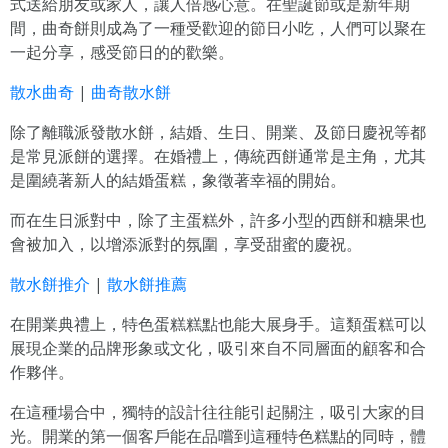
式送給朋友或家人，讓人倍感心意。在聖誕節或是新年期
間，曲奇餅則成為了一種受歡迎的節日小吃，人們可以聚在
一起分享，感受節日的的歡樂。
散水曲奇
|
曲奇散水餅
除了離職派發散水餅，結婚、生日、開業、及節日慶祝等都
是常見派餅的選擇。在婚禮上，傳統西餅通常是主角，尤其
是圍繞著新人的結婚蛋糕，象徵著幸福的開始。
而在生日派對中，除了主蛋糕外，許多小型的西餅和糖果也
會被加入，以增添派對的氛圍，享受甜蜜的慶祝。
散水餅推介
|
散水餅推薦
在開業典禮上，特色蛋糕糕點也能大展身手。這類蛋糕可以
展現企業的品牌形象或文化，吸引來自不同層面的顧客和合
作夥伴。
在這種場合中，獨特的設計往往能引起關注，吸引大家的目
光。開業的第一個客戶能在品嚐到這種特色糕點的同時，體