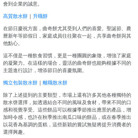
會到企業的誠意。
高質散水餅
|
升職餅
在節日慶祝方面，曲奇餅尤其受到人們的喜愛。聖誕節、農
曆新年等節假日，家庭成員往往聚在一起，共享曲奇餅與其
他點心。
這不僅是一種飲食習慣，更是一種團圓的象徵，增強了家庭
的凝聚力。在這樣的場合，靈活的曲奇餅也能夠根據不同的
主題進行設計，增添節日的喜慶氛圍。
獨立包裝散水餅
|
離職散水餅
除了上述提到的主要類型，市場上還有許多其他各種獨特的
散水饼選擇，如透過結合不同的風味及食材，帶來不同的口
感和視覺享受。這些餅品可以根據季節推出應景的產品，增
加時令感，也許在秋季推出南瓜口味的餅品，或在春季推出
以花香為基調的蛋糕，這些新穎的嘗試無疑將提升消費者的
選擇興趣。