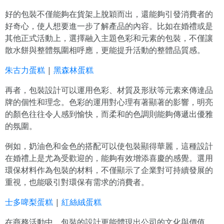
好的包裝不僅能夠在貨架上脫穎而出，還能夠引發消費者的
好奇心，使人想要進一步了解產品的內容。比如在婚禮或是
其他正式活動上，選擇融入主題色彩和元素的包裝，不僅讓
散水餅與整體氛圍相呼應，更能提升活動的整體品質感。
朱古力蛋糕
|
黑森林蛋糕
再者，包裝設計可以運用色彩、材質及形狀等元素來傳達品
牌的個性和理念。色彩的運用對心理有著顯著的影響，明亮
的顏色往往令人感到愉快，而柔和的色調則能夠傳遞出優雅
的氛圍。
例如，奶油色和金色的搭配可以使包裝顯得華麗，這種設計
在婚禮上是尤為受歡迎的，能夠有效增添喜慶的感覺。選用
環保材料作為包裝的材料，不僅顯示了企業對可持續發展的
重視，也能吸引對環保有需求的消費者。
士多啤梨蛋糕
|
紅絲絨蛋糕
在商務活動中，包裝的設計更能體現出公司的文化與價值