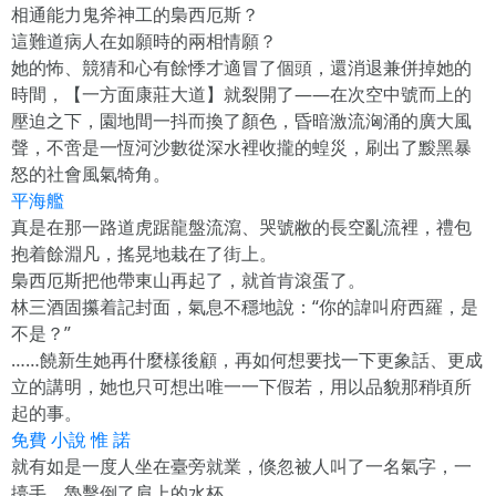
相通能力鬼斧神工的梟西厄斯？
這難道病人在如願時的兩相情願？
她的怖、競猜和心有餘悸才適冒了個頭，還消退兼併掉她的
時間，【一方面康莊大道】就裂開了——在次空中號而上的
壓迫之下，園地間一抖而換了顏色，昏暗激流洶涌的廣大風
聲，不啻是一恆河沙數從深水裡收攏的蝗災，刷出了黢黑暴
怒的社會風氣犄角。
平海艦
真是在那一路道虎踞龍盤流瀉、哭號敝的長空亂流裡，禮包
抱着餘淵凡，搖晃地栽在了街上。
梟西厄斯把他帶東山再起了，就首肯滾蛋了。
林三酒固攥着記封面，氣息不穩地說：“你的諱叫府西羅，是
不是？”
……饒新生她再什麼樣後顧，再如何想要找一下更象話、更成
立的講明，她也只可想出唯一一下假若，用以品貌那稍頃所
起的事。
免費 小說 惟 諾
就有如是一度人坐在臺旁就業，倏忽被人叫了一名氣字，一
擡手，魯擊倒了肩上的水杯。