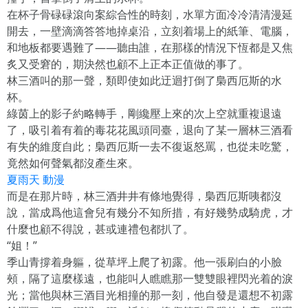
在杯子骨碌碌滾向案綜合性的時刻，水單方面冷冷清清漫延
開去，一壁滴滴答答地掉桌沿，立刻着場上的紙筆、電腦，
和地板都要遇難了——聽由誰，在那樣的情況下恆都是又焦
炙又受窘的，期決然也顧不上正本正值做的事了。
林三酒叫的那一聲，類即使如此迂迴打倒了梟西厄斯的水
杯。
綠茵上的影子約略轉手，剛纔壓上來的次上空就重複退遠
了，吸引着有着的毒花花風頭同臺，退向了某一層林三酒看
有失的維度自此；梟西厄斯一去不復返怒罵，也從未吃驚，
竟然如何聲氣都沒產生來。
夏雨天 動漫
而是在那片時，林三酒井井有條地覺得，梟西厄斯咦都沒
說，當成爲他這會兒有幾分不知所措，有好幾勢成騎虎，才
什麼也顧不得說，甚或連禮包都扒了。
“姐！”
季山青撐着身軀，從草坪上爬了初露。他一張刷白的小臉
頰，隔了這麼樣遠，也能叫人瞧瞧那一雙雙眼裡閃光着的淚
光；當他與林三酒目光相撞的那一刻，他自發是還想不初露