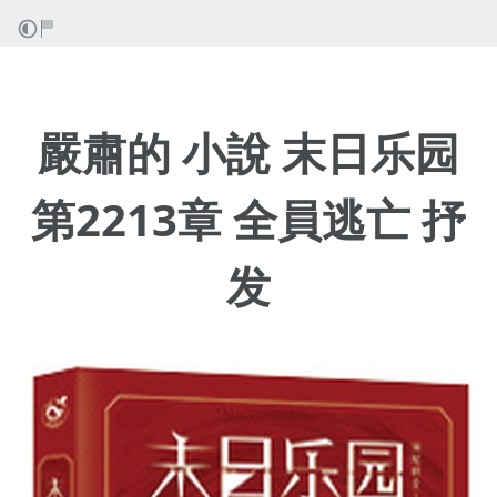
嚴肅的 小說 末日乐园
第2213章 全員逃亡 抒
发