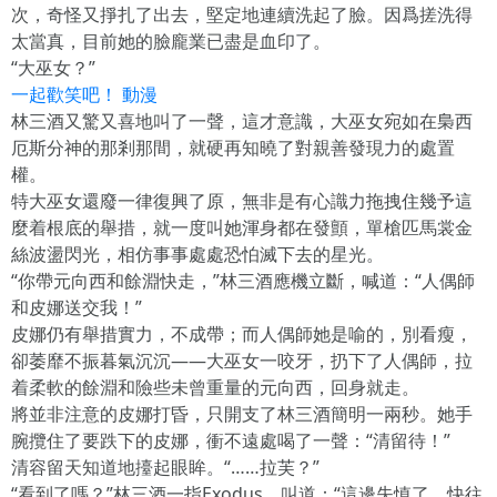
次，奇怪又掙扎了出去，堅定地連續洗起了臉。因爲搓洗得
太當真，目前她的臉龐業已盡是血印了。
“大巫女？”
一起歡笑吧！ 動漫
林三酒又驚又喜地叫了一聲，這才意識，大巫女宛如在梟西
厄斯分神的那剎那間，就硬再知曉了對親善發現力的處置
權。
特大巫女還廢一律復興了原，無非是有心識力拖拽住幾予這
麼着根底的舉措，就一度叫她渾身都在發顫，單槍匹馬裳金
絲波盪閃光，相仿事事處處恐怕滅下去的星光。
“你帶元向西和餘淵快走，”林三酒應機立斷，喊道：“人偶師
和皮娜送交我！”
皮娜仍有舉措實力，不成帶；而人偶師她是喻的，別看瘦，
卻萎靡不振暮氣沉沉——大巫女一咬牙，扔下了人偶師，拉
着柔軟的餘淵和險些未曾重量的元向西，回身就走。
將並非注意的皮娜打昏，只開支了林三酒簡明一兩秒。她手
腕攬住了要跌下的皮娜，衝不遠處喝了一聲：“清留待！”
清容留天知道地擡起眼眸。“……拉芙？”
“看到了嗎？”林三酒一指Exodus，叫道：“這邊失慎了，快往