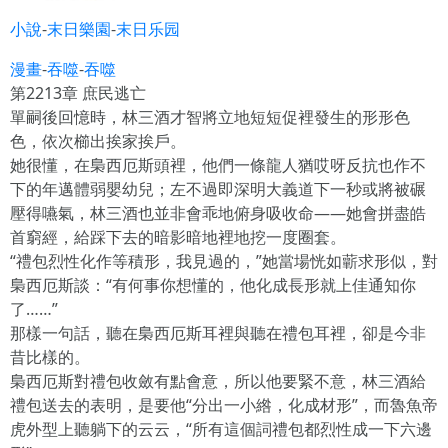
小說
-
末日樂園
-
末日乐园
漫畫
-
吞噬
-
吞噬
第2213章 庶民逃亡
單嗣後回憶時，林三酒才智將立地短短促裡發生的形形色
色，依次櫛出挨家挨戶。
她很懂，在梟西厄斯頭裡，他們一條龍人猶哎呀反抗也作不
下的年邁體弱嬰幼兒；左不過即深明大義道下一秒或將被碾
壓得嚥氣，林三酒也並非會乖地俯身吸收命——她會拼盡皓
首窮經，給踩下去的暗影暗地裡地挖一度圈套。
“禮包烈性化作等積形，我見過的，”她當場恍如蘄求形似，對
梟西厄斯談：“有何事你想懂的，他化成長形就上佳通知你
了……”
那樣一句話，聽在梟西厄斯耳裡與聽在禮包耳裡，卻是今非
昔比樣的。
梟西厄斯對禮包收斂有點會意，所以他要緊不意，林三酒給
禮包送去的表明，是要他“分出一小綹，化成材形”，而魯魚帝
虎外型上聽躺下的云云，“所有這個詞禮包都烈性成一下六邊