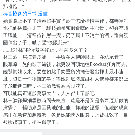
那邊跑！”
稗官協會的日常 漫畫
她實際上不了了清容留事實陷於了怎麼樣情事裡，都善爲計
也把他搭檔扛走了；驟起她是類似造孽的主心骨，卻好歹起
了職能——清留待神態一震，扔了局上不消亡的酒，還向氛
圍伸出了手，喊了聲“快跟我來”。
……從叫紅得發紫字終止，往常多久了？
林三酒一肩扛着皮娜，一手環在人偶師腰上，在結尾看了一
眼草原上晃的影子隨後，就更沒回頭地往Exodus狂奔而去。
饒關於她以來，要在如此千鈞重負的擔任發出揮出最小速
度，也是一件很難的事；等她到底將皮娜和人偶師都第扔上
了飛船進口時，林三酒幾曾頭昏眼花了。
可以能真正這般萬事大吉，人人都上了船吧？
林三酒卻煙消雲散時間去檢查，這是不是又是梟西厄斯做的
膚覺了。輔助來是因爲她的性能，抑她的溫覺，但她的現實
感正在急速加劇轉濃，象是她能映入眼簾，水被抹乾了，盅
被撿起頭了，椅被還掣了。