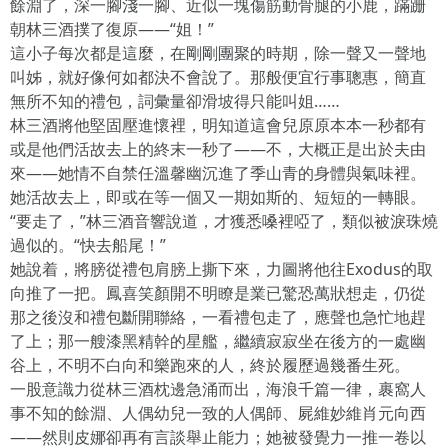
餘淵了，深一腳淺一腳、近似一塊傷筋動骨腿的小鹿，蹣跚
朝林三酒撲了復原——“姐！”
這小子每次都是這麼，在剛剛團聚的時期，除一聲又一聲地
叫姊，就好像何如都決不會說了。那般便宜行事聰惠，簡直
無所不知的禮包，詞彙量卻滑坡得只能叫姐……
林三酒將他堅固壓進懷裡，明知道這會兒原原本本一秒都有
或是他們活故去上的終末一秒了——不，大概正是出於夫由
來——她情不自禁任溫馨幽沉進了季山青的身體與氣味裡。
她活故去上，即或在等一個又一期如斯的、短短的一轉眼。
“要走了，”林三酒音響說道，才獲悉嗓裡啞了，類似被淚珠燒
過似的。“快去船尾！”
她說着，將膀從禮包肩膀上撕下來，力圖將他往Exodus的取
向推了一把。鳳喜笑顏開不明瞭是業已驚恐萬狀想走，仍從
那之後沒和禮包斷開聯絡，一看禮包走了，應聲也急忙地趕
了上；那一艘漆黑精幹的星艦，繼續寂寂坐在後方的一處幽
谷上，不明不白向和樂跑來的人，終於履歷過幾番生死。
一股意識力從林三酒枕邊急涌而出，海浪千篇一律，裹窩人
事不知的餘淵、人偶幼兒一致的人偶師、屍維妙維肖元向西
——然則皮娜卻再有言談舉止能力；她被發覺力一推一卷以