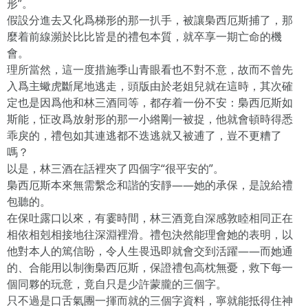
形”。
假設分進去又化爲梯形的那一扒手，被讓梟西厄斯捕了，那
麼着前線瀕於比比皆是的禮包本質，就卒享一期亡命的機
會。
理所當然，這一度措施季山青眼看也不對不意，故而不曾先
入爲主蠍虎斷尾地逃走，頭版由於老姐兒就在這時，其次確
定也是因爲他和林三酒同等，都存着一份不安：梟西厄斯如
斯能，怔改爲放射形的那一小綹剛一被捉，他就會頓時得悉
乖戾的，禮包如其連逃都不迭逃就又被逋了，豈不更糟了
嗎？
以是，林三酒在話裡夾了四個字“很平安的”。
梟西厄斯本來無需繫念和諧的安靜——她的承保，是說給禮
包聽的。
在保吐露口以來，有霎時間，林三酒竟自深感敦睦相同正在
相依相剋相接地往深淵裡滑。禮包決然能理會她的表明，以
他對本人的篤信盼，令人生畏迅即就會交到活躍——而她通
的、合能用以制衡梟西厄斯，保證禮包高枕無憂，救下每一
個同夥的玩意，竟自只是少許蒙朧的三個字。
只不過是口舌氣團一揮而就的三個字資料，寧就能抵得住神