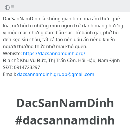
DacSanNamDinh là không gian tinh hoa ẩm thực quê
lúa, nơi hội tụ những món ngon trứ danh mang hương
vị mộc mạc nhưng đậm bản sắc. Từ bánh gai, phở bò
đến kẹo sìu châu, tất cả tạo nên dấu ấn riêng khiến
người thưởng thức nhớ mãi khó quên.
Webiste:
https://dacsannamdinh.org/
Địa chỉ: Khu Vũ Đức, Thị Trấn Cồn, Hải Hậu, Nam Định
SĐT: 0914723297
Email:
dacsannamdinh.gruop@gmail.com
DacSanNamDinh
#dacsannamdinh