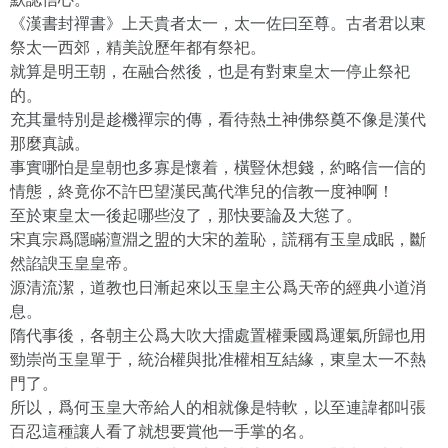
《漢書封禪書》上天貴者太一，太一佐曰至尊。古者君以東
祭太一西郊，精美說歷年都有祭祀。
就算是明王朝，在融合然後，也是有對東皇太一停止祭祀
的。
充其量特別是趁機禪宗的傳，看待熱土神佛祭奠不像是漢代
那麼真誠。
事實哪怕是皇朝也多寡是懷着，橫豎休想錢，約略信一信的
情態，終竟你不許巴望漢民萬代準兒的信教一度神啊！
至於東皇太一後起哪些沒了，那快要論及大慫了。
宋真宗爲隱瞞澶淵之盟的大宋的羞恥，謊稱有玉皇成眠，斷
然諂諛玉皇皇帝。
源清流潔，道教也日漸起來以玉皇主公爲天帝的經典小道消
息。
隋代事後，各朝主公爲大吹大擂處置權秉國爲運氣所歸也用
勁崇尚玉皇單于，統治權與批准權相互結緣，東皇太一不熱
門了。
所以，爲何玉皇大帝給人的相就像是特軟，以至連諱都叫張
百忍這種讓人看了就想要賞他一手掌的名。