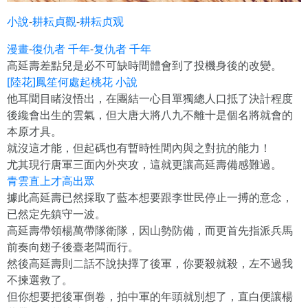
小說
-
耕耘貞觀
-
耕耘贞观
漫畫
-
復仇者 千年
-
复仇者 千年
高延壽差點兒是必不可缺時間體會到了投機身後的改變。
[陸花]鳳笙何處起桃花 小說
他耳聞目睹沒悟出，在團結一心目單獨總人口抵了決計程度
後纔會出生的雲氣，但大唐大將八九不離十是個名將就會的
本原才具。
就沒這才能，但起碼也有暫時性間內與之對抗的能力！
尤其現行唐軍三面內外夾攻，這就更讓高延壽備感難過。
青雲直上才高出眾
據此高延壽已然採取了藍本想要跟李世民停止一搏的意念，
已然定先鎮守一波。
高延壽帶領楊萬帶隊衛隊，因山勢防備，而更首先指派兵馬
前奏向翅子後臺老闆而行。
然後高延壽則二話不說抉擇了後軍，你要殺就殺，左不過我
不揀選救了。
但你想要把後軍倒卷，拍中軍的年頭就別想了，直白便讓楊