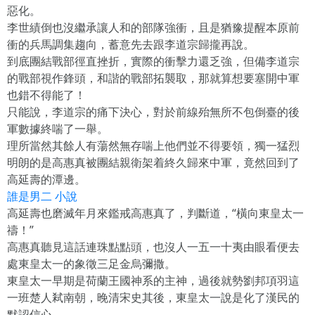
惡化。
李世績倒也沒繼承讓人和的部隊強衝，且是猶豫提醒本原前
衝的兵馬調集趨向，蓄意先去跟李道宗歸攏再說。
到底團結戰部徑直挫折，實際的衝擊力還乏強，但備李道宗
的戰部視作鋒頭，和諧的戰部拓襲取，那就算想要塞開中軍
也錯不得能了！
只能說，李道宗的痛下決心，對於前線殆無所不包倒臺的後
軍數據終喘了一舉。
理所當然其餘人有蕩然無存喘上他們並不得要領，獨一猛烈
明朗的是高惠真被團結親衛架着終久歸來中軍，竟然回到了
高延壽的潭邊。
誰是男二 小說
高延壽也磨滅年月來鑑戒高惠真了，判斷道，“橫向東皇太一
禱！”
高惠真聽見這話連珠點點頭，也沒人一五一十夷由眼看便去
處東皇太一的象徵三足金烏彌撒。
東皇太一早期是荷蘭王國神系的主神，過後就勢劉邦項羽這
一班楚人弒南朝，晚清宋史其後，東皇太一說是化了漢民的
默認信心。