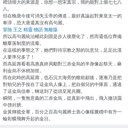
裡頭很大的來源是，你想一想宋真宗，簡約能對上個七七八
八。
但在晚唐今後可消失玉帝的傳道，最好真論起對東皇太一的
奉淳，恐大唐還真沒有高句麗。
冒險 王之 精靈 物語 無敵版
所以高句麗統治權此刻固是步人後塵化了，然而還低位齊備
離羣落制度的流毒。
在這樣的事態之下，她們對待宗教之類的玩意兒，足足比漢
人要準兒多了！
而高延壽看着高惠真終局勱對三赤金烏的半身像起祭天，麻
利金烏不休稍加煜。
而在此時的高延壽，也石沉大海旁的瞻前顧後，逐漸乃是把
對勁兒的手按在了這金烏人像上，把自個兒的中隊原，通過
了這金烏信奉，轉送到了從頭至尾兵團。
瞬間，一隻無意義的三赤金烏，從真影中飛出，飛入徹頂靄
中啓封膀。
金黃輝籠全軍，百分之百高句麗將士衷心像樣騰穩中有升一
輪彩蝶飛舞升起的金日。