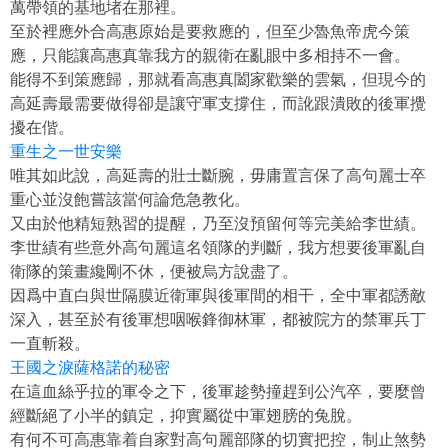
萬帶領的基地堵在那裡。
至於裡應外合高惠原始是要救應的，但至少魯魚帝虎今策
應，只能讓高惠真靠我方的親衛在亂眼中多相持不一會。
能得不到策應歸，那就看高惠真闔家歡樂的雲氣，但現今的
高延壽最需要做得卻是讓守軍支撐住，而訛跟潰敗的後軍攪
擾在偕。
重生之一世安樂
唯其如此說，高延壽的壯士斷腕，毋庸置言保了高句麗士卒
重心並沒飽嘗該當何論危急教化。
又由於他精短熟習的提醒，乃至沒預留何等完美給李世績。
李世績有些意外高句麗這名領隊的判斷，我方想要後軍亂自
衛隊的策畫纔剛不休，便被烏方說盡了。
因爲中直白與世隔膜近衛軍與後軍間的相干，全中軍都誘敵
深入，甚至於有後軍想咽喉鋒御林軍，都被院方的禁軍兵丁
一直斬殺。
王國之淚薩格諾的秘密
在這血絲乎拉的軍令之下，後軍趁勢撞趕到公汽卒，要麼曾
經斷絕了小半的鎮定，抑實屬從中軍翅膀的兔脫。
有何不可高惠靠着自家對高句麗部隊的切實把控，制止煞勢