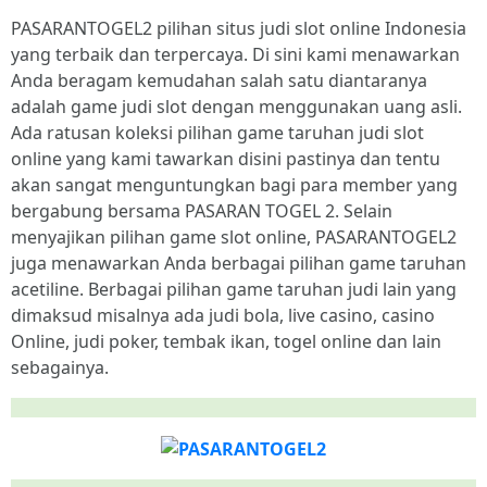
PASARANTOGEL2 pilihan situs judi slot online Indonesia
yang terbaik dan terpercaya. Di sini kami menawarkan
Anda beragam kemudahan salah satu diantaranya
adalah game judi slot dengan menggunakan uang asli.
Ada ratusan koleksi pilihan game taruhan judi slot
online yang kami tawarkan disini pastinya dan tentu
akan sangat menguntungkan bagi para member yang
bergabung bersama PASARAN TOGEL 2. Selain
menyajikan pilihan game slot online, PASARANTOGEL2
juga menawarkan Anda berbagai pilihan game taruhan
acetiline. Berbagai pilihan game taruhan judi lain yang
dimaksud misalnya ada judi bola, live casino, casino
Online, judi poker, tembak ikan, togel online dan lain
sebagainya.