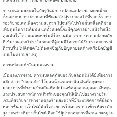
คุณมั่นใจในการเลือกเว็บสล็อตที่ปลอดภัย
การเล่นเกมสล็อตในปัจจุบันมีการเปลี่ยนแปลงอย่างต่อเนื่อง
ตั้งแต่ระบบการฝากถอนที่พัฒนาไปสู่ระบบออโต้ที่รวดเร็ว การ
รองรับวอเลทเพื่อความสะดวก ไปจนถึงโปรโมชั่นสล็อตที่ช่วย
เพิ่มทุนในการเดิมพัน แต่ทั้งหมดนี้จะมีคุณค่าอย่างแท้จริงเมื่อ
คุณมั่นใจได้ว่าแพลตฟอร์มที่ใช้งานมีมาตรการความปลอดภัย
ที่เข้มงวดและโปร่งใส ขณะที่ผู้เล่นมีโอกาสได้รับประสบการณ์
ที่ราบรื่น ไม่ติดขัด ไม่ต้องเผชิญกับปัญหายอดค้างหรือปิดบัญชี
แบบไม่ทราบสาเหตุ
ความปลอดภัยในมุมมองรวม
เมื่อมองภาพรวม ความปลอดภัยของเว็บสล็อตไม่ได้มีเพียงการ
สลักคำว่า “ปลอดภัย” ไว้บนหน้าแรกเท่านั้น มันคือชุดของ
มาตรการที่ทำงานร่วมกันเพื่อปกป้องข้อมูลส่วนบุคคล เงินทุน
และประสบการณ์การเดิมพันของคุณให้เป็นไปอย่างราบรื่น
เช่นเดียวกับการทำงานของร้านสะดวกที่มีระบบจัดการคีย์ล็อก
หลายชั้น บางเว็บไซต์มั่นใจด้วยการใช้มาตรการเข้ารหัสระดับ
สูง ระหว่างที่บางเว็บไซต์เลือกใช้ผู้ประกอบการที่ผ่านมาตรฐาน