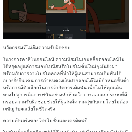
นวัตกรรมที่ไม่ลืมความรับผิดชอบ
ในวงการคาสิโนออนไลน์ ความนิยมในเกมสล็อตออนไลน์ไม่
ได้หยุดอยู่แค่การมอบโบนัสหรือโปรโมชั่นใหม่ๆ มันยังมา
พร้อมกับการวางโปรโตคอลที่ทำให้ผู้เล่นสามารถเดิมพันได้
อย่างยั่งยืน เช่น การกำหนดวงเงินฝากถอนได้ไม่มีกำหนดขั้นต่ำ
หรือการมีตัวเลือกในการจำกัดการเดิมพัน เพื่อไม่ให้คุณเดิน
ทางไปสู่การติดการพนันอย่างหักห้ามใจ การออกแบบระบบที่มี
กรอบความรับผิดชอบช่วยให้ผู้เล่นมีความสุขกับเกมโดยไม่ต้อง
เผชิญกับผลเสียในชีวิตจริง
ความเป็นจริงของโปรโมชั่นและเครดิตฟรี