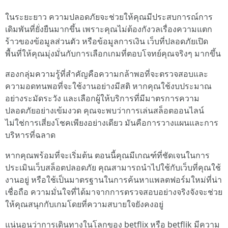
ในระยะยาว ความปลอดภัยจะช่วยให้คุณมีประสบการณ์การ
เดิมพันที่ยั่งยืนมากขึ้น เพราะคุณไม่ต้องกังวลเรื่องความแตก
ร้าวของข้อมูลส่วนตัว หรือข้อมูลการเงิน เว็บที่ปลอดภัยเปิด
พื้นที่ให้คุณมุ่งมั่นกับการเลือกเกมที่ตอบโจทย์คุณจริงๆ มากขึ้น
สองกลุ่มความรู้ที่สำคัญคือความกล้าพอที่จะตรวจสอบและ
ความอดทนพอที่จะใช้งานอย่างมีสติ หากคุณใช้งบประมาณ
อย่างระมัดระวัง และเลือกผู้ให้บริการที่มีมาตรการความ
ปลอดภัยอย่างเข้มงวด คุณจะพบว่าการเล่นสล็อตออนไลน์
ไม่ใช่การเสี่ยงโชคเพียงอย่างเดียว มันคือการวางแผนและการ
บริหารที่ฉลาด
หากคุณพร้อมที่จะเริ่มต้น ตอนนี้คุณมีเกณฑ์ที่ชัดเจนในการ
ประเมินเว็บสล็อตปลอดภัย คุณสามารถนำไปใช้กับเว็บที่คุณใช้
งานอยู่ หรือใช้เป็นมาตรฐานในการค้นหาแพลตฟอร์มใหม่ที่น่า
เชื่อถือ ความมั่นใจที่ได้มาจากการตรวจสอบอย่างจริงจังจะช่วย
ให้คุณสนุกกับเกมโดยที่ความสบายใจยังคงอยู่
แน่นอนว่าการเดินทางในโลกของ betflix หรือ betflik มีความ