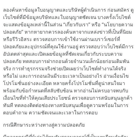
ลองค้นหาข้อมูลใบอนุญาตและบริษัทผู้ดำเนินการ ก่อนสมัคร ดู
เว็บไซต์ที่มีข้อมูลบริษัทและใบอนุญาตชัดเจน บางครั้งเว็บไซต์
จะแสดงข้อมูลเหล่านี้ในส่วน “เกี่ยวกับเรา” หรือ “นโยบายความ
ปลอดภัย” หากหายากควรลองค้นหาจากแหล่งข่าวที่เป็นที่นิยม
หรือรีวิวอิสระ ตรวจสอบการเข้าใช้งานผ่านเบราว์เซอร์ที่
ปลอดภัยและอุปกรณ์ที่คุณใช้งานอยู่ ตรวจสอบว่าเว็บไซต์มีการ
อัปเดตล่าสุดและเปิดเผยข้อมูลที่ชัดเจนเกี่ยวกับระบบความ
ปลอดภัย ทดสอบการฝากถอนด้วยจำนวนเล็กน้อยก่อนเดิมพัน
จริง การทำธุรกรรมจริงช่วยเปิดเผยว่าเว็บไซต์ทำงานได้จริง
หรือไม่ และการถอนเงินมีระยะเวลาเป็นอย่างไร อ่านเงื่อนไข
โปรโมชั่นอย่างละเอียด หลายครั้งโปรโมชั่นที่ดูน่าสนใจมา
พร้อมกับข้อกำหนดที่สลับซับซ้อน หากอ่านไม่ครบอาจพบกับ
เงื่อนไขที่ทำให้คุณเสียประโยชน์ ตรวจสอบการสนับสนุนลูกค้า
ทันที ทดลองติดต่อช่องทางสนับสนุนเพื่อดูความพร้อมในการ
ตอบคำถาม ความชัดเจนและเวลาในการตอบ
กรณีศึกษาระหว่างทางสู่ความปลอดภัย