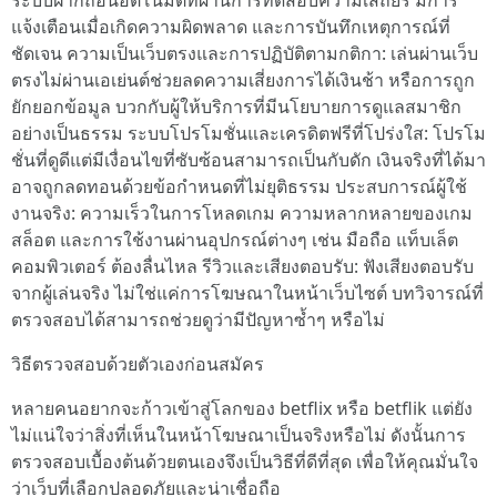
ระบบฝากถอนอัตโนมัติที่ผ่านการทดสอบความเสถียร มีการ
แจ้งเตือนเมื่อเกิดความผิดพลาด และการบันทึกเหตุการณ์ที่
ชัดเจน ความเป็นเว็บตรงและการปฏิบัติตามกติกา: เล่นผ่านเว็บ
ตรงไม่ผ่านเอเย่นต์ช่วยลดความเสี่ยงการได้เงินช้า หรือการถูก
ยักยอกข้อมูล บวกกับผู้ให้บริการที่มีนโยบายการดูแลสมาชิก
อย่างเป็นธรรม ระบบโปรโมชั่นและเครดิตฟรีที่โปร่งใส: โปรโม
ชั่นที่ดูดีแต่มีเงื่อนไขที่ซับซ้อนสามารถเป็นกับดัก เงินจริงที่ได้มา
อาจถูกลดทอนด้วยข้อกำหนดที่ไม่ยุติธรรม ประสบการณ์ผู้ใช้
งานจริง: ความเร็วในการโหลดเกม ความหลากหลายของเกม
สล็อต และการใช้งานผ่านอุปกรณ์ต่างๆ เช่น มือถือ แท็บเล็ต
คอมพิวเตอร์ ต้องลื่นไหล รีวิวและเสียงตอบรับ: ฟังเสียงตอบรับ
จากผู้เล่นจริง ไม่ใช่แค่การโฆษณาในหน้าเว็บไซต์ บทวิจารณ์ที่
ตรวจสอบได้สามารถช่วยดูว่ามีปัญหาซ้ำๆ หรือไม่
วิธีตรวจสอบด้วยตัวเองก่อนสมัคร
หลายคนอยากจะก้าวเข้าสู่โลกของ betflix หรือ betflik แต่ยัง
ไม่แน่ใจว่าสิ่งที่เห็นในหน้าโฆษณาเป็นจริงหรือไม่ ดังนั้นการ
ตรวจสอบเบื้องต้นด้วยตนเองจึงเป็นวิธีที่ดีที่สุด เพื่อให้คุณมั่นใจ
ว่าเว็บที่เลือกปลอดภัยและน่าเชื่อถือ