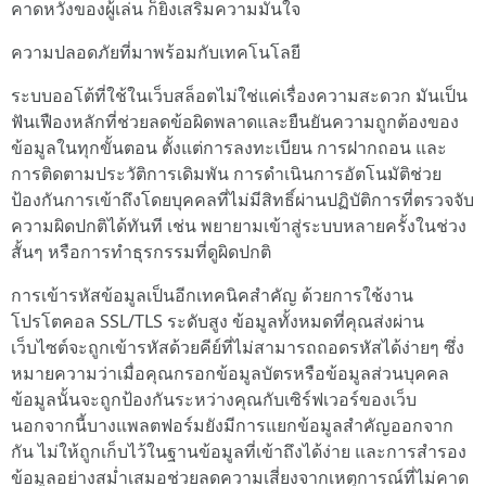
คาดหวังของผู้เล่น ก็ยิ่งเสริมความมั่นใจ
ความปลอดภัยที่มาพร้อมกับเทคโนโลยี
ระบบออโต้ที่ใช้ในเว็บสล็อตไม่ใช่แค่เรื่องความสะดวก มันเป็น
ฟันเฟืองหลักที่ช่วยลดข้อผิดพลาดและยืนยันความถูกต้องของ
ข้อมูลในทุกขั้นตอน ตั้งแต่การลงทะเบียน การฝากถอน และ
การติดตามประวัติการเดิมพัน การดำเนินการอัตโนมัติช่วย
ป้องกันการเข้าถึงโดยบุคคลที่ไม่มีสิทธิ์ผ่านปฏิบัติการที่ตรวจจับ
ความผิดปกติได้ทันที เช่น พยายามเข้าสู่ระบบหลายครั้งในช่วง
สั้นๆ หรือการทำธุรกรรมที่ดูผิดปกติ
การเข้ารหัสข้อมูลเป็นอีกเทคนิคสำคัญ ด้วยการใช้งาน
โปรโตคอล SSL/TLS ระดับสูง ข้อมูลทั้งหมดที่คุณส่งผ่าน
เว็บไซต์จะถูกเข้ารหัสด้วยคีย์ที่ไม่สามารถถอดรหัสได้ง่ายๆ ซึ่ง
หมายความว่าเมื่อคุณกรอกข้อมูลบัตรหรือข้อมูลส่วนบุคคล
ข้อมูลนั้นจะถูกป้องกันระหว่างคุณกับเซิร์ฟเวอร์ของเว็บ
นอกจากนี้บางแพลตฟอร์มยังมีการแยกข้อมูลสำคัญออกจาก
กัน ไม่ให้ถูกเก็บไว้ในฐานข้อมูลที่เข้าถึงได้ง่าย และการสำรอง
ข้อมูลอย่างสม่ำเสมอช่วยลดความเสี่ยงจากเหตุการณ์ที่ไม่คาด