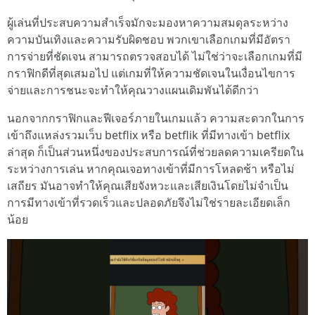
ผู้เล่นที่ประสบความสำเร็จมักจะมองหาความสมดุลระหว่าง
ความบันเทิงและความรับผิดชอบ พวกเขาเลือกเกมที่มีอัตรา
การจ่ายที่ชัดเจน สามารถตรวจสอบได้ ไม่ใช่ว่าจะเลือกเกมที่มี
กราฟิกดีที่สุดเสมอไป แต่เกมที่ให้ความชัดเจนในเงื่อนไขการ
จ่ายและการชนะจะทำให้คุณวางแผนเดิมพันได้ดีกว่า
นอกจากกราฟิกและฟีเจอร์ภายในเกมแล้ว ความสะดวกในการ
เข้าถึงแหล่งรวมเว็บ betflix หรือ betflik ที่มีทางเข้า betflix
ล่าสุด ก็เป็นส่วนหนึ่งของประสบการณ์ที่ช่วยลดความเครียดใน
ระหว่างการเล่น หากคุณเจอทางเข้าที่มีการโหลดช้า หรือไม่
เสถียร มันอาจทำให้คุณเสียจังหวะและเสียเงินโดยไม่จำเป็น
การมีทางเข้าที่รวดเร็วและปลอดภัยจึงไม่ใช่รายละเอียดเล็ก
น้อย