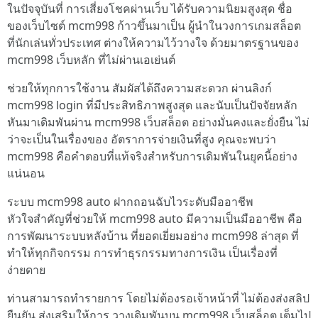
ในปัจจุบันที่ การเสี่ยงโชคผ่านเว็บ ได้รับความนิยมสูงสุด ชื่อ
ของเว็บไซต์ mcm998 ก้าวขึ้นมาเป็น ผู้นำในวงการเกมสล็อต
ที่นักเล่นทั่วประเทศ ต่างให้ความไว้วางใจ ด้วยมาตรฐานของ
mcm998 เว็บหลัก ที่ไม่ผ่านเอเย่นต์
ช่วยให้ทุกการใช้งาน สัมผัสได้ถึงความสะดวก ผ่านลิงก์
mcm998 login ที่มีประสิทธิภาพสูงสุด และนับเป็นปัจจัยหลัก
หันมาเดิมพันผ่าน mcm998 เว็บสล็อต อย่างมั่นคงและยั่งยืน ไม่
ว่าจะเป็นในเรื่องของ อัตราการจ่ายเงินที่สูง คุณจะพบว่า
mcm998 คือคำตอบที่แท้จริงสำหรับการเดิมพันในยุคนี้อย่าง
แน่นอน
ระบบ mcm998 auto ฝากถอนฉับไวระดับมืออาชีพ
หัวใจสำคัญที่ช่วยให้ mcm998 auto มีความเป็นมืออาชีพ คือ
การพัฒนาระบบหลังบ้าน ที่ยอดเยี่ยมอย่าง mcm998 ล่าสุด ที่
ทำให้ทุกกิจกรรม การทำธุรกรรมทางการเงิน เป็นเรื่องที่
ง่ายดาย
ท่านสามารถทำรายการ โดยไม่ต้องรอเจ้าหน้าที่ ไม่ต้องส่งสลิป
ยืนยัน ส่งเสริมให้การ วางเดิมพันบน mcm998 เว็บสล็อต เต็มไป