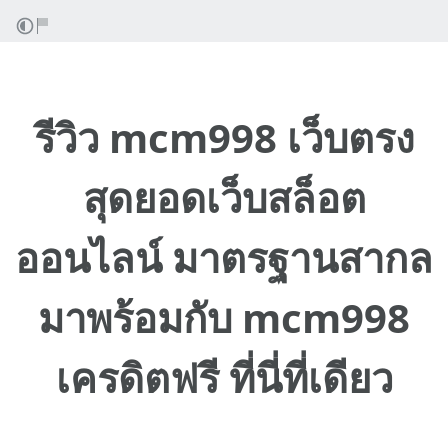
รีวิว mcm998 เว็บตรง
สุดยอดเว็บสล็อต
ออนไลน์ มาตรฐานสากล
มาพร้อมกับ mcm998
เครดิตฟรี ที่นี่ที่เดียว