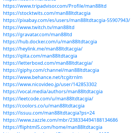
https://www.tripadvisor.com/Profile/man88ltd
https://stocktwits.com/man88ltdtacgia
https://pixabay.com/es/users/man88ltdtacgia-55907943/
https://www.twitch.tv/man88ltd
https://gravatar.com/man88ltd
https://hub.docker.com/u/man88ltdtacgia
https://heylink.me/man88ltdtacgia/
https://qiita.com/man88ltdtacgia
https://letterboxd.com/man88ltdtacgia/
https://giphy.com/channel/man88ltdtacgia
https://www.behance.net/tcgitrnlm
https://www.nicovideo.jp/user/142853302
https://vocal.media/authors/man88ltdtacgia
https://leetcode.com/u/man88ltdtacgia/
https://coolors.co/u/man88ltdtacgia
https://issuu.com/man88ltdtacgia?ps=24
https://www.zazzle.com/mbr/238334494188134686
https://fliphtml5.com/home/man88ltdtacgia