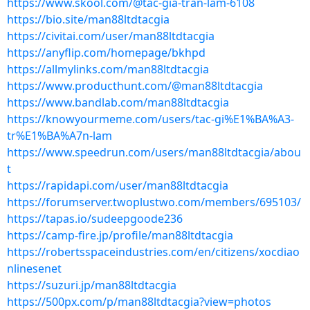
https://www.skool.com/@tac-gia-tran-lam-6108
https://bio.site/man88ltdtacgia
https://civitai.com/user/man88ltdtacgia
https://anyflip.com/homepage/bkhpd
https://allmylinks.com/man88ltdtacgia
https://www.producthunt.com/@man88ltdtacgia
https://www.bandlab.com/man88ltdtacgia
https://knowyourmeme.com/users/tac-gi%E1%BA%A3-
tr%E1%BA%A7n-lam
https://www.speedrun.com/users/man88ltdtacgia/abou
t
https://rapidapi.com/user/man88ltdtacgia
https://forumserver.twoplustwo.com/members/695103/
https://tapas.io/sudeepgoode236
https://camp-fire.jp/profile/man88ltdtacgia
https://robertsspaceindustries.com/en/citizens/xocdiao
nlinesenet
https://suzuri.jp/man88ltdtacgia
https://500px.com/p/man88ltdtacgia?view=photos