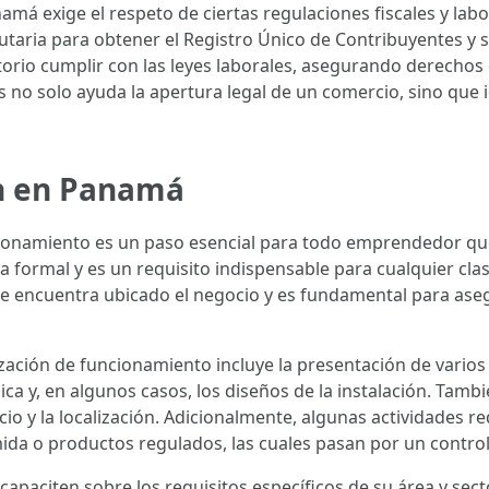
amá exige el respeto de ciertas regulaciones fiscales y lab
butaria para obtener el Registro Único de Contribuyentes y 
torio cumplir con las leyes laborales, asegurando derechos
 no solo ayuda la apertura legal de un comercio, sino que
n en Panamá
cionamiento es un paso esencial para todo emprendedor qu
 formal y es un requisito indispensable para cualquier clas
se encuentra ubicado el negocio y es fundamental para ase
ización de funcionamiento incluye la presentación de vario
ica y, en algunos casos, los diseños de la instalación. Tamb
o y la localización. Adicionalmente, algunas actividades req
mida o productos regulados, las cuales pasan por un contro
paciten sobre los requisitos específicos de su área y secto