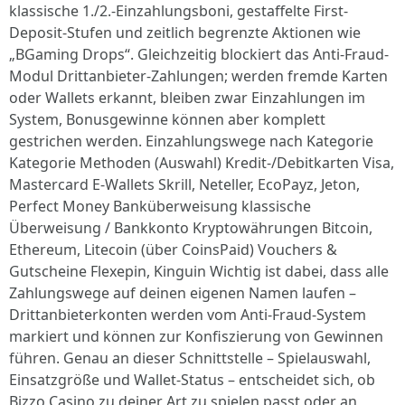
klassische 1./2.-Einzahlungsboni, gestaffelte First-
Deposit-Stufen und zeitlich begrenzte Aktionen wie
„BGaming Drops“. Gleichzeitig blockiert das Anti-Fraud-
Modul Drittanbieter-Zahlungen; werden fremde Karten
oder Wallets erkannt, bleiben zwar Einzahlungen im
System, Bonusgewinne können aber komplett
gestrichen werden. Einzahlungswege nach Kategorie
Kategorie Methoden (Auswahl) Kredit-/Debitkarten Visa,
Mastercard E-Wallets Skrill, Neteller, EcoPayz, Jeton,
Perfect Money Banküberweisung klassische
Überweisung / Bankkonto Kryptowährungen Bitcoin,
Ethereum, Litecoin (über CoinsPaid) Vouchers &
Gutscheine Flexepin, Kinguin Wichtig ist dabei, dass alle
Zahlungswege auf deinen eigenen Namen laufen –
Drittanbieterkonten werden vom Anti-Fraud-System
markiert und können zur Konfiszierung von Gewinnen
führen. Genau an dieser Schnittstelle – Spielauswahl,
Einsatzgröße und Wallet-Status – entscheidet sich, ob
Bizzo Casino zu deiner Art zu spielen passt oder an