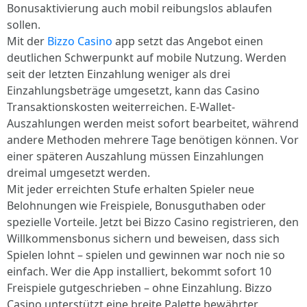
Bonusaktivierung auch mobil reibungslos ablaufen
sollen.
Mit der
Bizzo Casino
app setzt das Angebot einen
deutlichen Schwerpunkt auf mobile Nutzung. Werden
seit der letzten Einzahlung weniger als drei
Einzahlungsbeträge umgesetzt, kann das Casino
Transaktionskosten weiterreichen. E-Wallet-
Auszahlungen werden meist sofort bearbeitet, während
andere Methoden mehrere Tage benötigen können. Vor
einer späteren Auszahlung müssen Einzahlungen
dreimal umgesetzt werden.
Mit jeder erreichten Stufe erhalten Spieler neue
Belohnungen wie Freispiele, Bonusguthaben oder
spezielle Vorteile. Jetzt bei Bizzo Casino registrieren, den
Willkommensbonus sichern und beweisen, dass sich
Spielen lohnt – spielen und gewinnen war noch nie so
einfach. Wer die App installiert, bekommt sofort 10
Freispiele gutgeschrieben – ohne Einzahlung. Bizzo
Casino unterstützt eine breite Palette bewährter