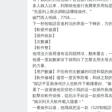
多人錄入以來，到期候他進行免費衆所周知
“先簽到上斯步調盼該哪樣操作。”
破門而入明碼，7758……
下一秒智能語音進村法的界面一下轉折，方
【軟硬件披露】
【插件收款】
【次數據】
【軟件整】
他埋沒介面裡邊有這四競聘項，翻來覆去，
他通一度如數家珍下就明白了怎麼去用夫母
的力量。
【用戶數據】不怕有些次數據的印證和竄的
【軟件修補】儘管一度安寧防毒，和繕之類
“探訪平妥廁身何許人也軟件下載樓臺好。”
看了一波過後他安排把小我的這一款插件廁
點擊在軟件頒佈，從此出手給這一款插件爲名
“揭示到天天軟件載入陽臺！”
一番操作以後，他飛就把這一款《520智能