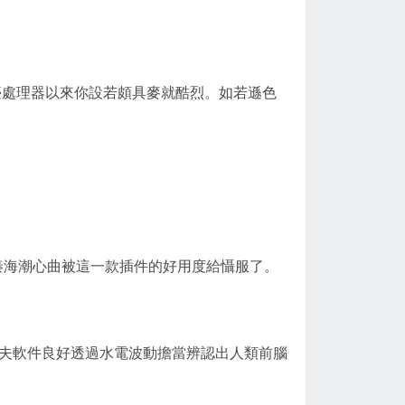
臺處理器以來你設若頗具麥就酷烈。如若遜色
”秦海潮心曲被這一款插件的好用度給懾服了。
到夫軟件良好透過水電波動擔當辨認出人類前腦