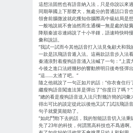
這想法固然也有語音納入法，只是你說以來
同期舉國上下那麼大，無處分的普通話口音
領會前腦微波就此獲知你腦際高中級結局是
一般地說就不會油然而生通欄一無是處的疑
降順秦波谷連綿說了十小半鍾，語速時快時
彙和說話。
“我試一試而今其他話音打入法見兔顧犬和我
一款是訊飛語音遁入法。這兩款話音步入法
秦涌浪對着瘦狗語音涌入法喊了一句：“上震
今後之進口法經幾秒的響動辨明日後奇怪彈出
“這……太渣了吧。”
隨之他就說了一句正如片的話：“你衣食住行
繼瘦狗語音闖進法算是彈出了“你度日了嗎？
“總的看是瘦狗語音送入法只對幾許簡的詞彙
得出可比的談定從此以後他又試了試訊飛語
句子就愛莫能助了。
“如此鬥勁下去的話，我的智能話音切入法秉賦
先了23年的科技，何謂黑高科技也不爲過啊
有了如此好的活他當不會挑選只給人和利用