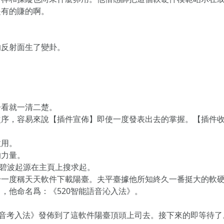
是有的賺的啊。
的反射面生了變卦。
一看就一清二楚。
次序，容易來說【插件宣佈】即使一度發表出去的掌握。【插件
效用。
的力量。
秦碧波起源在主頁上搜求起。
身一度稱天天軟件下載陽臺。夫平臺據他所知終久一番挺大的軟
，他命名爲：《520智能語音沁入法》。
語音考入法》發佈到了這軟件陽臺頂頭上司去。接下來的即等待了