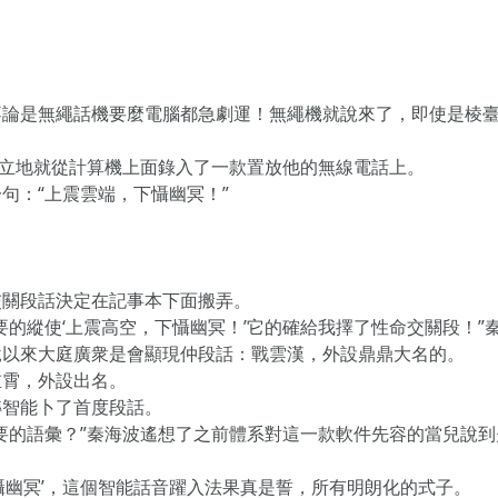
不論是無繩話機要麼電腦都急劇運！無繩機就說來了，即使是棱
浪立地就從計算機上面錄入了一款置放他的無線電話上。
句：“上震雲端，下懾幽冥！”
交關段話決定在記事本下面搬弄。
要的縱使‘上震高空，下懾幽冥！’它的確給我擇了性命交關段！
說以來大庭廣衆是會顯現仲段話：戰雲漢，外設鼎鼎大名的。
重霄，外設出名。
轉智能卜了首度段話。
要的語彙？”秦海波遙想了之前體系對這一款軟件先容的當兒說
懾幽冥’，這個智能話音躍入法果真是誓，所有明朗化的式子。