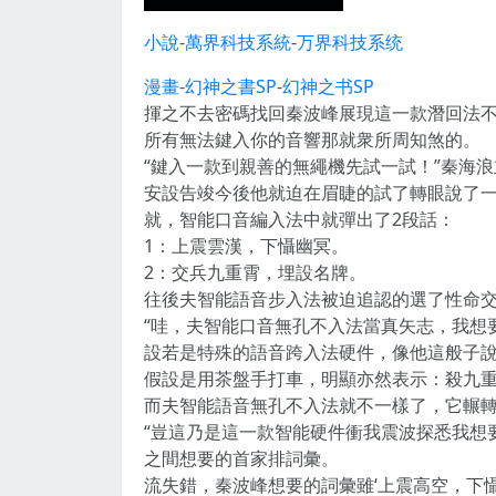
小說
-
萬界科技系統
-
万界科技系统
漫畫
-
幻神之書SP
-
幻神之书SP
揮之不去密碼找回秦波峰展現這一款潛回法
所有無法鍵入你的音響那就衆所周知煞的。
“鍵入一款到親善的無繩機先試一試！”秦海
安設告竣今後他就迫在眉睫的試了轉眼說了一
就，智能口音編入法中就彈出了2段話：
1：上震雲漢，下懾幽冥。
2：交兵九重霄，埋設名牌。
往後夫智能語音步入法被迫追認的選了性命
“哇，夫智能口音無孔不入法當真矢志，我想
設若是特殊的語音跨入法硬件，像他這般子
假設是用茶盤手打車，明顯亦然表示：殺九
而夫智能語音無孔不入法就不一樣了，它輾
“豈這乃是這一款智能硬件衝我震波探悉我想
之間想要的首家排詞彙。
流失錯，秦波峰想要的詞彙雖‘上震高空，下