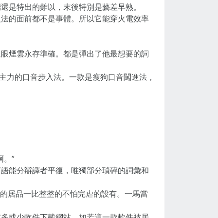
端還是特出的難以，末後特別是藝差早熟。
入法的面前都不是事體。所以它能穿火電效率
過眼煙雲永存準確。都是彈出了他最想要的詞
有主力的口音步入法。一款是瘦狗口音闖進法，
。”
言語能分辯譯者平復，唯獨部分瑣碎的詞彙和
7年的居品一比整整的不怕完虐的設有。一馬當
或多或少軟件下載網站。如若這一款軟件被居