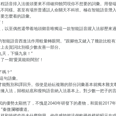
過程語音排入法後頭要來不得確抑饒閃現你不想要的詞彙。用發
也不同樣。甚至有場所普通話人命關天不科班。極在智能語音潛
想要怎麼着的語彙。
竇！
慢，以至偶然還帶着地頭鄉音唯獨這一款智能話音躍入法卻歷來
的智能語音西進法作用較量轉眼間。”跟腳他又鍵入了幾款比較
看上去賀詞比別樣少數友善一部分。
九天，下懾九泉！”
了一期‘愛莫能助闊別’！
了嗎？”
”這句語彙。
才能甄別和譯回升。假使是紛紜複雜的部分詞彙基本就獨木難支啊
音擁入法，歸根結底和瘦狗語音納入法基本上。對少數一把子的
的優勢太顯然了，不愧是2040年研發下的產物，和當前201
。”秦微瀾嘟囔道。
，祥和操縱也尚未什麼卵用。他倍感帥把這個軟硬件模範昭示在