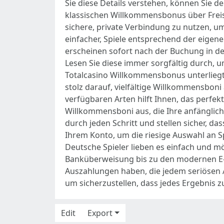
Sie diese Details verstehen, können Sie 
klassischen Willkommensbonus über Freisp
sichere, private Verbindung zu nutzen, um
einfacher, Spiele entsprechend der eigene
erscheinen sofort nach der Buchung in de
Lesen Sie diese immer sorgfältig durch, 
Totalcasino Willkommensbonus unterliegt 
stolz darauf, vielfältige Willkommensbon
verfügbaren Arten hilft Ihnen, das perfekt
Willkommensboni aus, die Ihre anfänglich
durch jeden Schritt und stellen sicher, d
Ihrem Konto, um die riesige Auswahl an S
Deutsche Spieler lieben es einfach und m
Banküberweisung bis zu den modernen E-W
Auszahlungen haben, die jedem seriösen A
um sicherzustellen, dass jedes Ergebnis zu
Edit
Export